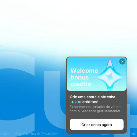
mos de Serviço do CapCut
Welcome
bonus
credits
Crie uma conta e obtenha
créditos!
200
Experimente a criação de vídeos
com o Seedance gratuitamente!
Criar conta agora
Link Products:
nidade
Suas Escolhas de Privacidade
Lark