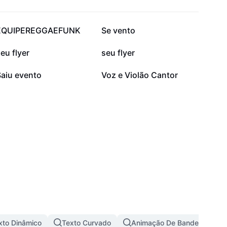
8 mil
7,2 mil
EQUIPEREGGAEFUNK
Se vento
1,9 mil
1 mil
eu flyer
seu flyer
445
443
Saiu evento
Voz e Violão Cantor
xto Dinâmico
Texto Curvado
Animação De Bandeira