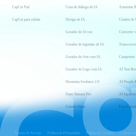
CapCut Pad
Cena de diálogo de IA
Aumentar R
CapCut para celular
Design de IA
Criador de
Gerador de IA voz
Converter 
Gerador de legendas de IA
Transcrever
Gerador de Arte com IA
Comprimir 
Gerador de Logo com IA
AI Text Re
Dreamina Seedance 2.0
AI People 
Nano Banana Pro
AI Inpainti
Gemini Omni
Face Cutou
Termos de Serviço
Política de Privacidade
Política de Cookies
Contrato d