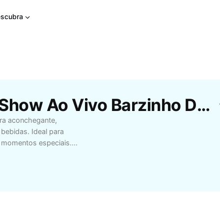
scubra
Modelos Gratuitos De Show Ao Vivo Barzinho Da CapCut
era aconchegante,
 bebidas. Ideal para
r momentos especiais.
m barzinhos próximos,
a para o público que
sical em seu barzinho
veis.