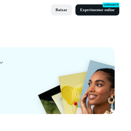
seedream5.0
Baixar
Experimentar online