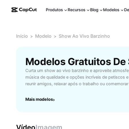
Produtos
Recursos
Blog
Modelos
De
Início
Modelo
Show Ao Vivo Barzinho
>
>
Curta um show ao vivo barzinho e aproveite atmosf
música de qualidade e opções incríveis de petiscos e
reunir amigos, relaxar após o trabalho ou comemora
Encontre os melhores lugares para shows ao vivo e
com variedade de estilos musicais e experiência únic
Mais modelos
›
busca lazer e entretenimento. Venha viver a cena mu
favorito e torne suas noites mais animadas e memorá
Vídeo
Imagem