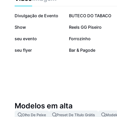
41,2 mil
10,1 mil
Divulgação de Evento
BUTECO DO TABACO
6,8 mil
4,9 mil
Show
Reels GG Piseiro
960
596
seu evento
Forrozinho
223
0
seu flyer
Bar & Pagode
Modelos em alta
Olho De Peixe
Preset De Título Grátis
Modelo