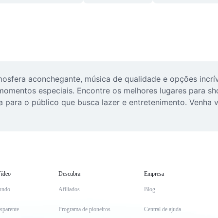
sfera aconchegante, música de qualidade e opções incrívei
momentos especiais. Encontre os melhores lugares para sh
a para o público que busca lazer e entretenimento. Venha v
ídeo
Descubra
Empresa
undo
Afiliados
Blog
sparente
Programa de pioneiros
Central de ajuda