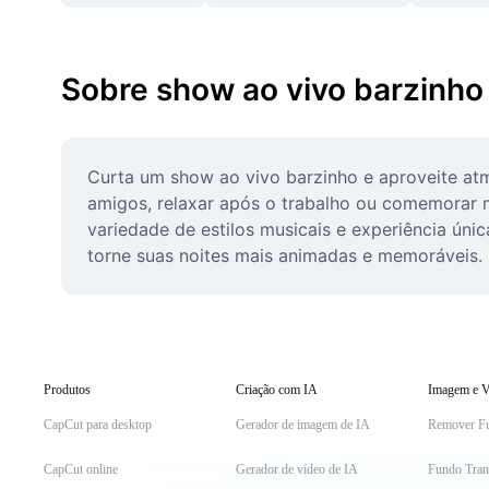
Sobre show ao vivo barzinho
Curta um show ao vivo barzinho e aproveite atmo
amigos, relaxar após o trabalho ou comemorar 
variedade de estilos musicais e experiência únic
torne suas noites mais animadas e memoráveis.
Produtos
Criação com IA
Imagem e V
CapCut para desktop
Gerador de imagem de IA
Remover F
CapCut online
Gerador de vídeo de IA
Fundo Tran