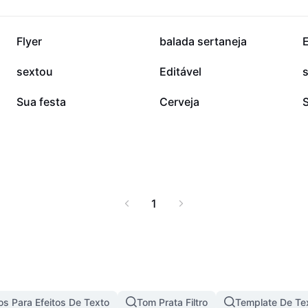
9,2 mil
9,1 mil
Flyer
balada sertaneja
4,4 mil
2 mil
sextou
Editável
s
545
532
Sua festa
Cerveja
1
s Para Efeitos De Texto
Tom Prata Filtro
Template De Te