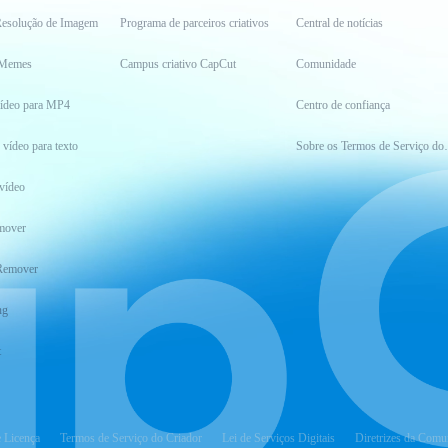
esolução de Imagem
Programa de parceiros criativos
Central de notícias
 Memes
Campus criativo CapCut
Comunidade
vídeo para MP4
Centro de confiança
 vídeo para texto
Sobre os Ter
vídeo
mover
Remover
ng
t
e Licença
Termos de Serviço do Criador
Lei de Serviços Digitais
Diretrizes da Comu