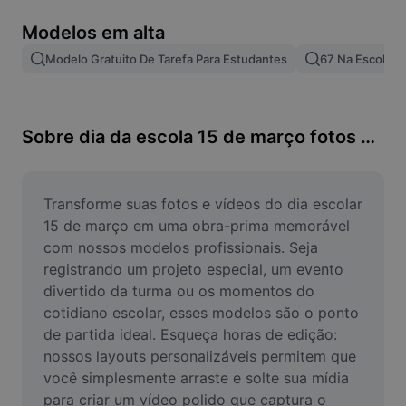
Remover plano de fundo de imagem
Modelos em alta
Mesclar imagens
Modelo Gratuito De Tarefa Para Estudantes
67 Na Escola
Melhorar Imagem
Redimensionar Imagem
Sobre dia da escola 15 de março fotos e vídeos
Editar Imagem Online
Criador de Memes
Transforme suas fotos e vídeos do dia escolar 
15 de março em uma obra-prima memorável 
AI Text Remover
com nossos modelos profissionais. Seja 
registrando um projeto especial, um evento 
AI People Remover
divertido da turma ou os momentos do 
cotidiano escolar, esses modelos são o ponto 
AI Inpainting
de partida ideal. Esqueça horas de edição: 
Face Cutout
nossos layouts personalizáveis permitem que 
você simplesmente arraste e solte sua mídia 
para criar um vídeo polido que captura o 