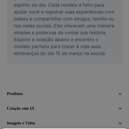
Vídeo
espírito do dia. Cada modelo é feito para 
ajudar você a registrar suas experiências com 
Remover plano de fundo de vídeo
beleza e compartilhar com amigos, família ou 
nas redes sociais. Eles oferecem uma maneira 
Aprimorar qualidade
simples e poderosa de contar sua história. 
Explore a coleção abaixo e encontre o 
Editor de Video
modelo perfeito para trazer à vida suas 
Cortar Vídeo
lembranças do dia 15 de março na escola.
Adicionar Legendas ao Vídeo
Converter Video
Produtos
Criação com IA
Imagem e Vídeo