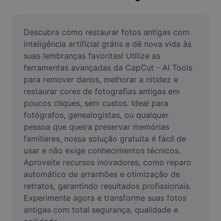
Remover plano de fundo de imagem
Mesclar imagens
Descubra como restaurar fotos antigas com 
inteligência artificial grátis e dê nova vida às 
Melhorar Imagem
suas lembranças favoritas! Utilize as 
ferramentas avançadas da CapCut - AI Tools 
Redimensionar Imagem
para remover danos, melhorar a nitidez e 
Editar Imagem Online
restaurar cores de fotografias antigas em 
poucos cliques, sem custos. Ideal para 
Criador de Memes
fotógrafos, genealogistas, ou qualquer 
pessoa que queira preservar memórias 
AI Text Remover
familiares, nossa solução gratuita é fácil de 
usar e não exige conhecimentos técnicos. 
AI People Remover
Aproveite recursos inovadores, como reparo 
AI Inpainting
automático de arranhões e otimização de 
retratos, garantindo resultados profissionais. 
Face Cutout
Experimente agora e transforme suas fotos 
antigas com total segurança, qualidade e 