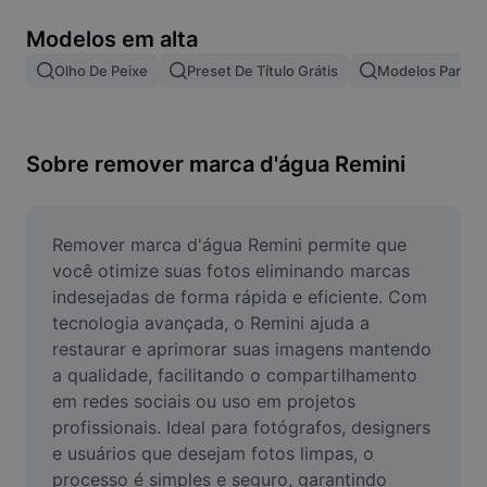
Remover plano de fundo de imagem
Modelos em alta
Mesclar imagens
Olho De Peixe
Preset De Título Grátis
Modelos Para Ef
Melhorar Imagem
Redimensionar Imagem
Sobre remover marca d'água Remini
Editar Imagem Online
Criador de Memes
Remover marca d'água Remini permite que 
você otimize suas fotos eliminando marcas 
AI Text Remover
indesejadas de forma rápida e eficiente. Com 
tecnologia avançada, o Remini ajuda a 
AI People Remover
restaurar e aprimorar suas imagens mantendo 
a qualidade, facilitando o compartilhamento 
AI Inpainting
em redes sociais ou uso em projetos 
Face Cutout
profissionais. Ideal para fotógrafos, designers 
e usuários que desejam fotos limpas, o 
processo é simples e seguro, garantindo 