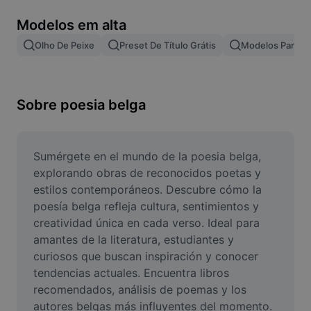
Remover plano de fundo de imagem
Modelos em alta
Mesclar imagens
Olho De Peixe
Preset De Título Grátis
Modelos Para Ef
Melhorar Imagem
Redimensionar Imagem
Sobre poesia belga
Editar Imagem Online
Criador de Memes
Sumérgete en el mundo de la poesia belga, 
explorando obras de reconocidos poetas y 
AI Text Remover
estilos contemporáneos. Descubre cómo la 
poesía belga refleja cultura, sentimientos y 
AI People Remover
creatividad única en cada verso. Ideal para 
amantes de la literatura, estudiantes y 
AI Inpainting
curiosos que buscan inspiración y conocer 
Face Cutout
tendencias actuales. Encuentra libros 
recomendados, análisis de poemas y los 
autores belgas más influyentes del momento.