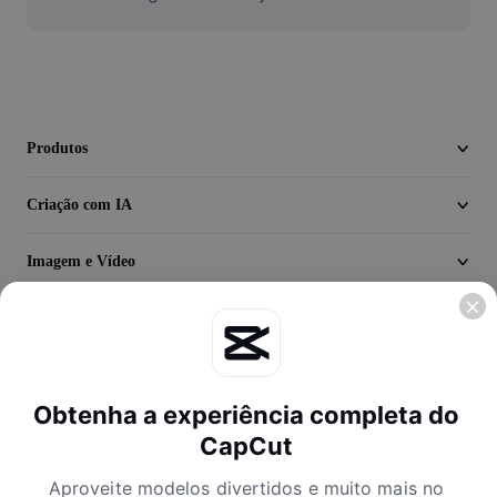
Vídeo
Remover plano de fundo de vídeo
Aprimorar qualidade
Produtos
Editor de Video
Cortar Vídeo
Criação com IA
Adicionar Legendas ao Vídeo
Imagem e Vídeo
Converter Video
Descubra
Empresa
Obtenha a experiência completa do
CapCut
Aproveite modelos divertidos e muito mais no