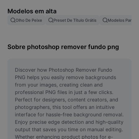
Remover plano de fundo de imagem
Modelos em alta
Mesclar imagens
Olho De Peixe
Preset De Título Grátis
Modelos Para Ef
Melhorar Imagem
Redimensionar Imagem
Sobre photoshop remover fundo png
Editar Imagem Online
Criador de Memes
Discover how Photoshop Remover Fundo 
PNG helps you easily remove backgrounds 
AI Text Remover
from your images, creating clean and 
professional PNG files in just a few clicks. 
AI People Remover
Perfect for designers, content creators, and 
photographers, this tool offers an intuitive 
AI Inpainting
interface for hassle-free background removal. 
Face Cutout
Enjoy precise edge detection and high-quality 
output that saves you time on manual editing. 
Whether enhancing product photos for e-