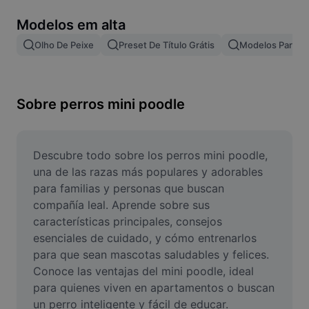
Remover plano de fundo de imagem
Modelos em alta
Mesclar imagens
Olho De Peixe
Preset De Título Grátis
Modelos Para Ef
Melhorar Imagem
Redimensionar Imagem
Sobre perros mini poodle
Editar Imagem Online
Criador de Memes
Descubre todo sobre los perros mini poodle, 
una de las razas más populares y adorables 
AI Text Remover
para familias y personas que buscan 
compañía leal. Aprende sobre sus 
AI People Remover
características principales, consejos 
esenciales de cuidado, y cómo entrenarlos 
AI Inpainting
para que sean mascotas saludables y felices. 
Face Cutout
Conoce las ventajas del mini poodle, ideal 
para quienes viven en apartamentos o buscan 
un perro inteligente y fácil de educar. 