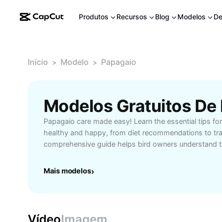
Produtos
Recursos
Blog
Modelos
De
Início
Modelo
Papagaio
>
>
Modelos Gratuitos De
Papagaio care made easy! Learn the essential tips fo
healthy and happy, from diet recommendations to tra
comprehensive guide helps bird owners understand th
papagaio care, ensuring a vibrant and active compani
experienced parrot lovers, these expert insights simpl
Mais modelos
›
enhance your papagaio’s quality of life. Start master
for a rewarding pet experience!
Vídeo
Imagem