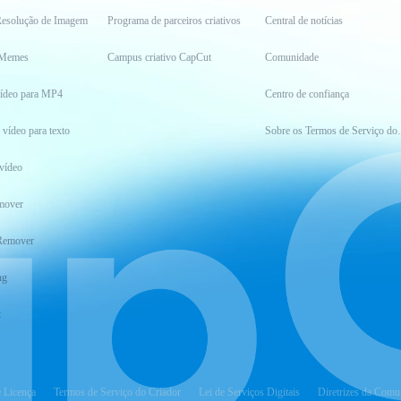
esolução de Imagem
Programa de parceiros criativos
Central de notícias
 Memes
Campus criativo CapCut
Comunidade
vídeo para MP4
Centro de confiança
 vídeo para texto
Sobre os Ter
vídeo
mover
Remover
ng
t
e Licença
Termos de Serviço do Criador
Lei de Serviços Digitais
Diretrizes da Comu