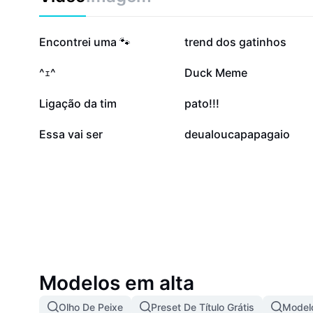
132,9 mil
19,8 mil
Encontrei uma 🐾
trend dos gatinhos
5,5 mil
4,3 mil
⁠^⁠ｪ⁠^
Duck Meme
837
490
Ligação da tim
pato!!!
2
0
Essa vai ser
deualoucapapagaio
Modelos em alta
Olho De Peixe
Preset De Título Grátis
Modelo