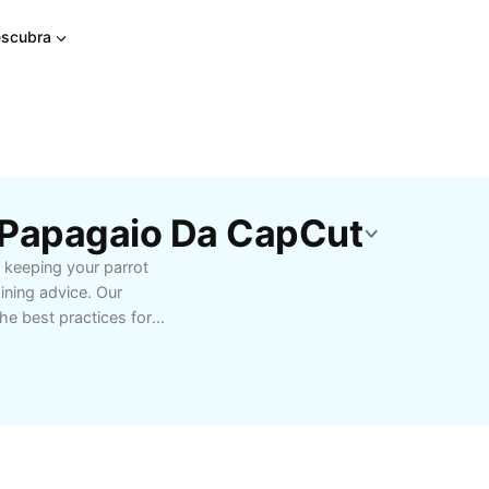
scubra
 Papagaio Da CapCut
r keeping your parrot
ining advice. Our
e best practices for
on. Perfect for new and
ify daily routines and
ing papagaio care today