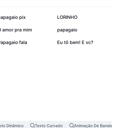
7 mil
5,8 mil
papagaio pix
LORINHO
1,4 mil
966
O amor pra mim
papagaio
34
2
apagaio fala
Eu tô bem! E vc?
xto Dinâmico
Texto Curvado
Animação De Bandeira