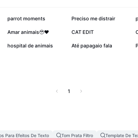
14,4 mil
14,2 mil
parrot moments
Preciso me distrair
2,8 mil
2,4 mil
Amar animais🥹❤️
CAT EDIT
292
64
hospital de animais
Até papagaio fala
P
1
s Para Efeitos De Texto
Tom Prata Filtro
Template De Te