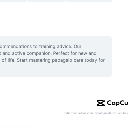
commendations to training advice. Our 
t and active companion. Perfect for new and 
 of life. Start mastering papagaio care today for 
Editor de vídeos com tecnologia de IA para tod