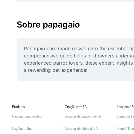
Sobre papagaio
Papagaio care made easy! Learn the essential ti
comprehensive guide helps bird owners understan
experienced parrot lovers, these expert insights 
a rewarding pet experience!
Produtos
Criação com IA
Imagem e V
CapCut para desktop
Gerador de imagem de IA
Remover F
CapCut online
Gerador de vídeo de IA
Fundo Tran