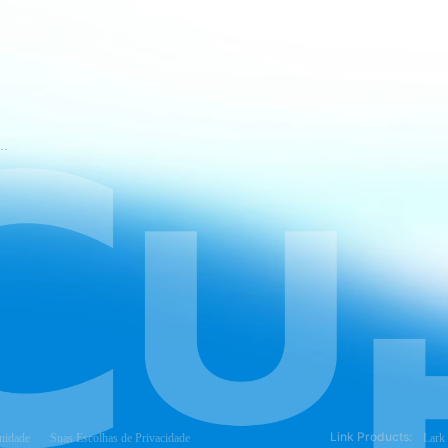
mos de Serviço do CapCut
Link Products:
nidade
Suas Escolhas de Privacidade
Lark