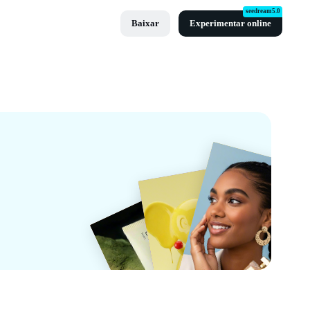
seedream5.0
Baixar
Experimentar online