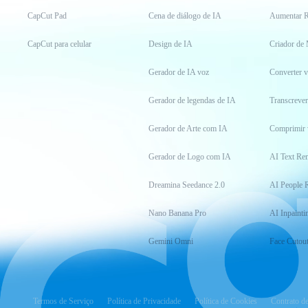
CapCut Pad
Cena de diálogo de IA
Aumentar R
CapCut para celular
Design de IA
Criador de
Gerador de IA voz
Converter 
Gerador de legendas de IA
Transcrever
Gerador de Arte com IA
Comprimir 
Gerador de Logo com IA
AI Text Re
Dreamina Seedance 2.0
AI People 
Nano Banana Pro
AI Inpainti
Gemini Omni
Face Cutou
Termos de Serviço
Política de Privacidade
Política de Cookies
Contrato d