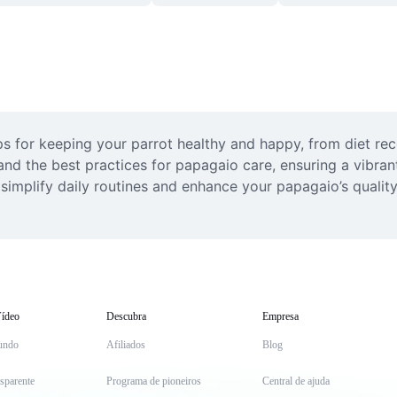
ps for keeping your parrot healthy and happy, from diet re
d the best practices for papagaio care, ensuring a vibran
simplify daily routines and enhance your papagaio’s quality
ídeo
Descubra
Empresa
undo
Afiliados
Blog
sparente
Programa de pioneiros
Central de ajuda