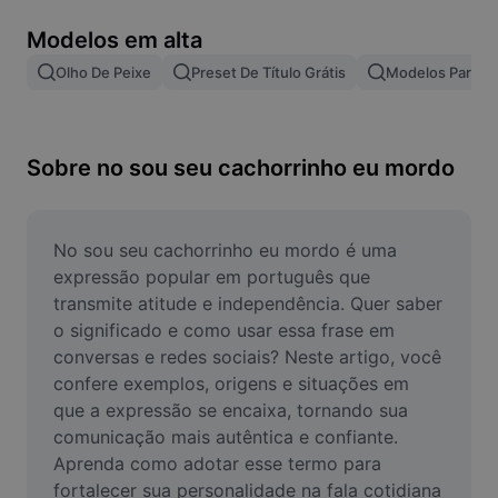
Remover plano de fundo de imagem
Modelos em alta
Mesclar imagens
Olho De Peixe
Preset De Título Grátis
Modelos Para Ef
Melhorar Imagem
Redimensionar Imagem
Sobre no sou seu cachorrinho eu mordo
Editar Imagem Online
Criador de Memes
No sou seu cachorrinho eu mordo é uma 
expressão popular em português que 
AI Text Remover
transmite atitude e independência. Quer saber 
o significado e como usar essa frase em 
AI People Remover
conversas e redes sociais? Neste artigo, você 
confere exemplos, origens e situações em 
AI Inpainting
que a expressão se encaixa, tornando sua 
Face Cutout
comunicação mais autêntica e confiante. 
Aprenda como adotar esse termo para 
fortalecer sua personalidade na fala cotidiana 