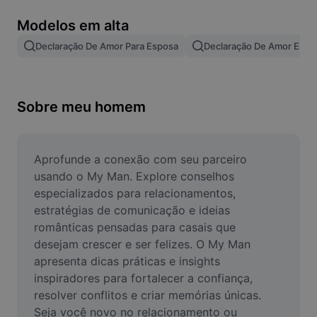
Remover plano de fundo de imagem
Modelos em alta
Mesclar imagens
Declaração De Amor Para Esposa
Declaração De Amor Espo
Melhorar Imagem
Redimensionar Imagem
Sobre meu homem
Editar Imagem Online
Criador de Memes
Aprofunde a conexão com seu parceiro 
usando o My Man. Explore conselhos 
AI Text Remover
especializados para relacionamentos, 
estratégias de comunicação e ideias 
AI People Remover
românticas pensadas para casais que 
desejam crescer e ser felizes. O My Man 
AI Inpainting
apresenta dicas práticas e insights 
Face Cutout
inspiradores para fortalecer a confiança, 
resolver conflitos e criar memórias únicas. 
Seja você novo no relacionamento ou 