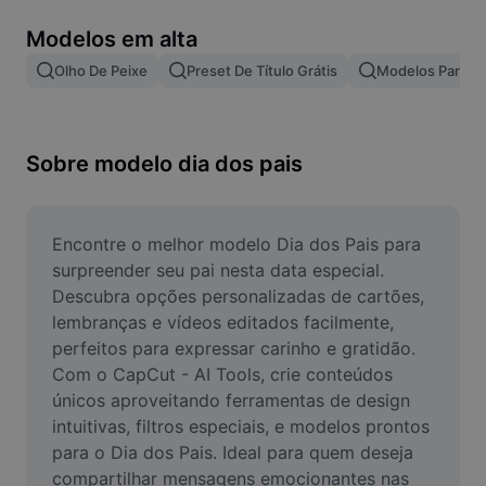
Remover plano de fundo de imagem
Modelos em alta
Mesclar imagens
Olho De Peixe
Preset De Título Grátis
Modelos Para Ef
Melhorar Imagem
Redimensionar Imagem
Sobre modelo dia dos pais
Editar Imagem Online
Criador de Memes
Encontre o melhor modelo Dia dos Pais para 
surpreender seu pai nesta data especial. 
AI Text Remover
Descubra opções personalizadas de cartões, 
lembranças e vídeos editados facilmente, 
AI People Remover
perfeitos para expressar carinho e gratidão. 
Com o CapCut - AI Tools, crie conteúdos 
AI Inpainting
únicos aproveitando ferramentas de design 
Face Cutout
intuitivas, filtros especiais, e modelos prontos 
para o Dia dos Pais. Ideal para quem deseja 
compartilhar mensagens emocionantes nas 