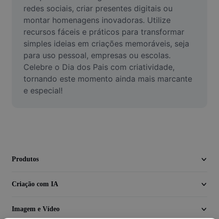
Vídeo
redes sociais, criar presentes digitais ou 
montar homenagens inovadoras. Utilize 
Remover plano de fundo de vídeo
recursos fáceis e práticos para transformar 
simples ideias em criações memoráveis, seja 
Aprimorar qualidade
para uso pessoal, empresas ou escolas. 
Celebre o Dia dos Pais com criatividade, 
Editor de Video
tornando este momento ainda mais marcante 
Cortar Vídeo
e especial!
Adicionar Legendas ao Vídeo
Converter Video
Produtos
Criação com IA
Imagem e Vídeo