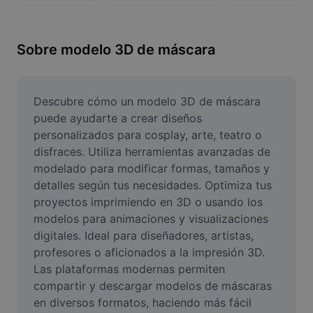
Remover plano de fundo de imagem
Mesclar imagens
Sobre modelo 3D de máscara
Melhorar Imagem
Redimensionar Imagem
Descubre cómo un modelo 3D de máscara 
puede ayudarte a crear diseños 
Editar Imagem Online
personalizados para cosplay, arte, teatro o 
disfraces. Utiliza herramientas avanzadas de 
Criador de Memes
modelado para modificar formas, tamaños y 
detalles según tus necesidades. Optimiza tus 
AI Text Remover
proyectos imprimiendo en 3D o usando los 
AI People Remover
modelos para animaciones y visualizaciones 
digitales. Ideal para diseñadores, artistas, 
AI Inpainting
profesores o aficionados a la impresión 3D. 
Las plataformas modernas permiten 
Face Cutout
compartir y descargar modelos de máscaras 
en diversos formatos, haciendo más fácil 