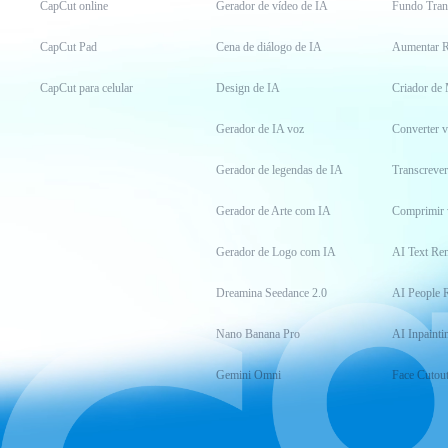
CapCut online
Gerador de vídeo de IA
Fundo Tran
CapCut Pad
Cena de diálogo de IA
Aumentar R
CapCut para celular
Design de IA
Criador de
Gerador de IA voz
Converter 
Gerador de legendas de IA
Transcrever
Gerador de Arte com IA
Comprimir 
Gerador de Logo com IA
AI Text Re
Dreamina Seedance 2.0
AI People 
Nano Banana Pro
AI Inpainti
Gemini Omni
Face Cutou