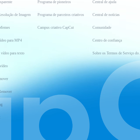
sparente
Programa de pioneiros
Central de ajuda
esolução de Imagem
Programa de parceiros criativos
Central de notícias
 Memes
Campus criativo CapCut
Comunidade
vídeo para MP4
Centro de confiança
 vídeo para texto
Sobre os Ter
vídeo
mover
Remover
ng
t