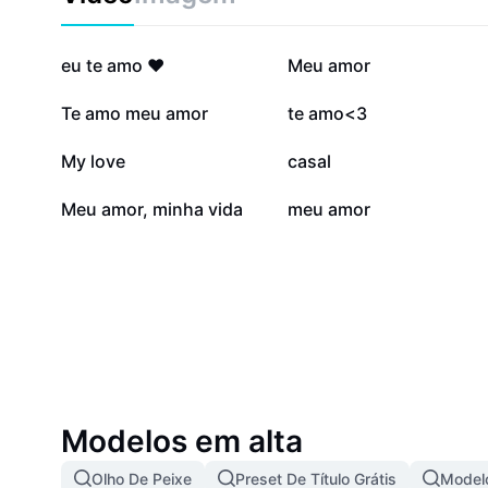
lasting bonds. Start using Meuamor today to unlock the
relationship.
659 mil
361,5 mil
eu te amo ❤️
Meu amor
48,1 mil
46,9 mil
Te amo meu amor
te amo<3
20,7 mil
18,8 mil
My love
casal
825
69
Meu amor, minha vida
meu amor
Modelos em alta
Olho De Peixe
Preset De Título Grátis
Modelo