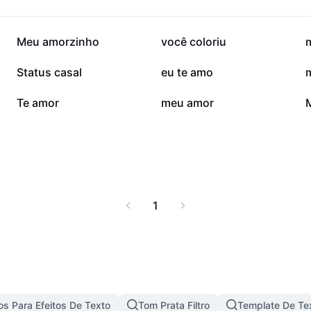
 full potential of your
272 mil
232,5 mil
Meu amorzinho
você coloriu
42,9 mil
39,2 mil
Status casal
eu te amo
6,5 mil
5,4 mil
Te amor
meu amor
1
s Para Efeitos De Texto
Tom Prata Filtro
Template De Te