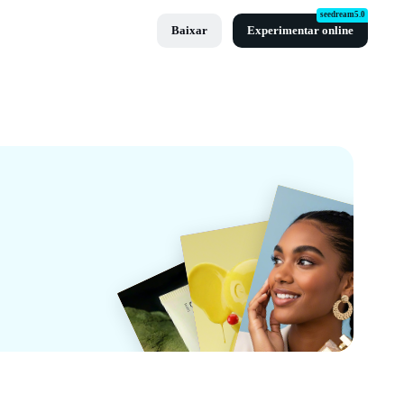
seedream5.0
Baixar
Experimentar online