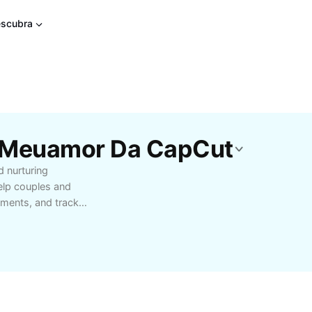
scubra
e Meuamor Da CapCut
 nurturing
help couples and
ments, and track
oking to improve your
e on maintaining healthy
modern couples. The
 tips, set relationship
r supports you in every
ication and fostering