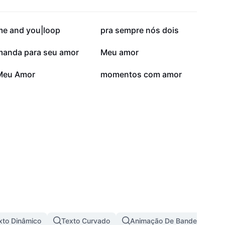
223,6 mil
207,9 mil
me and you|loop
pra sempre nós dois
31,5 mil
25,5 mil
manda para seu amor
Meu amor
1,7 mil
1 mil
Meu Amor
momentos com amor
xto Dinâmico
Texto Curvado
Animação De Bandeira