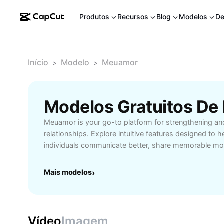
Produtos
Recursos
Blog
Modelos
De
Início
Modelo
Meuamor
>
>
Modelos Gratuitos D
Meuamor is your go-to platform for strengthening and
relationships. Explore intuitive features designed to 
individuals communicate better, share memorable mo
important relationship milestones. Whether you're lo
connection with your partner or seeking expert advic
Mais modelos
›
interactions, Meuamor offers resources tailored for 
easy-to-use interface ensures you can access valuable
goals, and celebrate achievements together. Meuamo
stage of your relationship journey, enhancing commun
Vídeo
Imagem