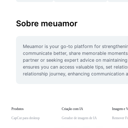
Sobre meuamor
Meuamor is your go-to platform for strengthening
communicate better, share memorable moments, a
partner or seeking expert advice on maintaining
ensures you can access valuable tips, set relat
relationship journey, enhancing communication an
Produtos
Criação com IA
Imagem e V
CapCut para desktop
Gerador de imagem de IA
Remover F