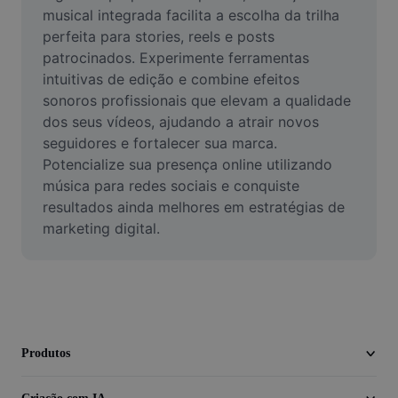
Vídeo
musical integrada facilita a escolha da trilha 
perfeita para stories, reels e posts 
Remover plano de fundo de vídeo
patrocinados. Experimente ferramentas 
intuitivas de edição e combine efeitos 
Aprimorar qualidade
sonoros profissionais que elevam a qualidade 
dos seus vídeos, ajudando a atrair novos 
Editor de Video
seguidores e fortalecer sua marca. 
Cortar Vídeo
Potencialize sua presença online utilizando 
música para redes sociais e conquiste 
Adicionar Legendas ao Vídeo
resultados ainda melhores em estratégias de 
marketing digital.
Converter Video
Produtos