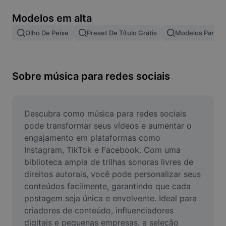
Remover plano de fundo de imagem
Modelos em alta
Mesclar imagens
Olho De Peixe
Preset De Título Grátis
Modelos Para Ef
Melhorar Imagem
Redimensionar Imagem
Sobre música para redes sociais
Editar Imagem Online
Criador de Memes
Descubra como música para redes sociais 
pode transformar seus vídeos e aumentar o 
AI Text Remover
engajamento em plataformas como 
Instagram, TikTok e Facebook. Com uma 
AI People Remover
biblioteca ampla de trilhas sonoras livres de 
direitos autorais, você pode personalizar seus 
AI Inpainting
conteúdos facilmente, garantindo que cada 
Face Cutout
postagem seja única e envolvente. Ideal para 
criadores de conteúdo, influenciadores 
digitais e pequenas empresas, a seleção 