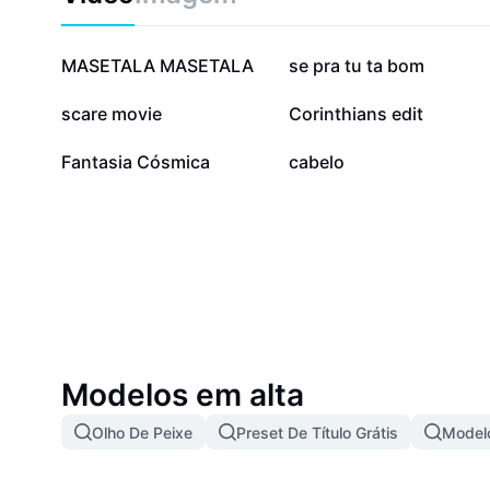
personalizada de fantasía es la mejor opción para logr
diferenciarte del resto. Haz tu pedido online, recibe a
aprovecha opciones de envío rápido y seguro. Sorpr
1 mi
238 mil
MASETALA MASETALA
se pra tu ta bom
evento luciendo una máscara de calidad, original y t
estilo.
39,4 mil
12,4 mil
scare movie
Corinthians edit
964
456
Fantasia Cósmica
cabelo
Modelos em alta
Olho De Peixe
Preset De Título Grátis
Modelo