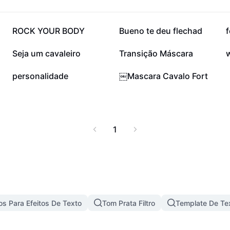
ar un look inolvidable y
sesoría en diseño y
ende en tu próximo
228,6 mil
205,6 mil
ROCK YOUR BODY
Bueno te deu flechad
f
otalmente adaptada a tu
4,4 mil
3,1 mil
Seja um cavaleiro
Transição Máscara
w
2
1
personalidade
￼Mascara Cavalo Fort
1
s Para Efeitos De Texto
Tom Prata Filtro
Template De Te