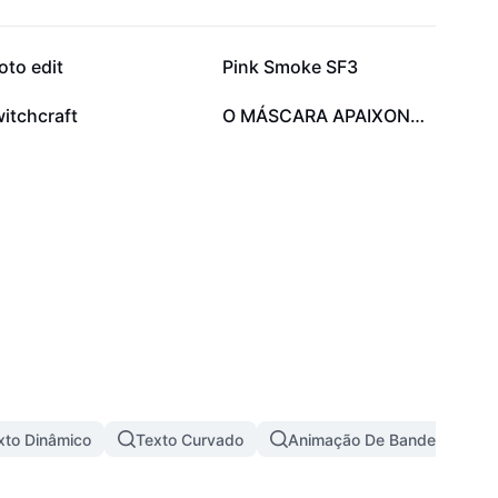
74,8 mil
54,4 mil
oto edit
Pink Smoke SF3
2,9 mil
1,1 mil
itchcraft
O MÁSCARA APAIXONADO
xto Dinâmico
Texto Curvado
Animação De Bandeira