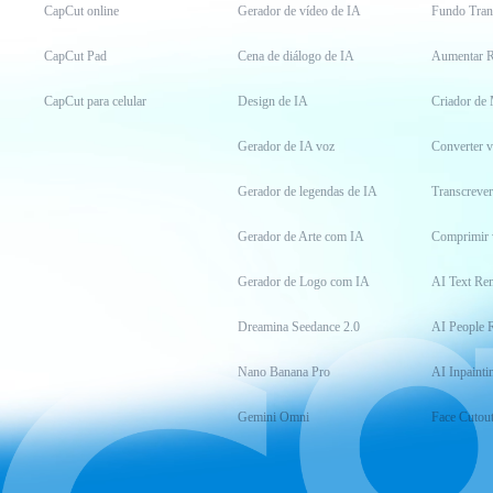
CapCut online
Gerador de vídeo de IA
Fundo Tran
CapCut Pad
Cena de diálogo de IA
Aumentar R
CapCut para celular
Design de IA
Criador de
Gerador de IA voz
Converter 
Gerador de legendas de IA
Transcrever
Gerador de Arte com IA
Comprimir 
Gerador de Logo com IA
AI Text Re
Dreamina Seedance 2.0
AI People 
Nano Banana Pro
AI Inpainti
Gemini Omni
Face Cutou