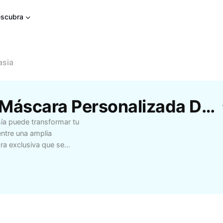
scubra
asia
Modelos Gratuitos De Máscara Personalizada De Fantasia Da CapCut
ía puede transformar tu
entre una amplia
ra exclusiva que se
les, fiestas temáticas,
scara hecha a medida
es, detalles y formas
Disfruta de la
ca y artesanal, hecha
grupos, una máscara