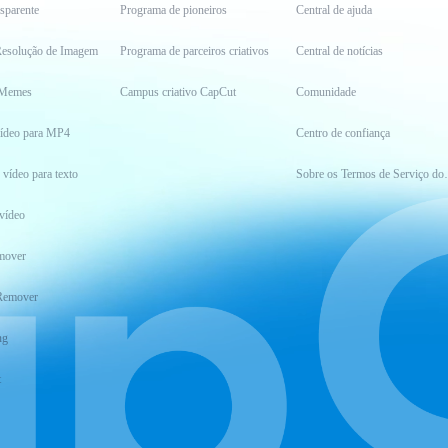
sparente
Programa de pioneiros
Central de ajuda
esolução de Imagem
Programa de parceiros criativos
Central de notícias
 Memes
Campus criativo CapCut
Comunidade
vídeo para MP4
Centro de confiança
 vídeo para texto
Sobre os Ter
vídeo
mover
Remover
ng
t