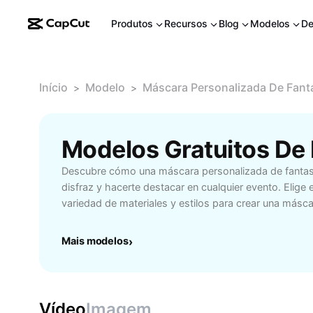
Produtos
Recursos
Blog
Modelos
De
Início
Modelo
Máscara Personalizada De Fant
>
>
Descubre cómo una máscara personalizada de fantas
disfraz y hacerte destacar en cualquier evento. Elige 
variedad de materiales y estilos para crear una másca
adapte a tus gustos y necesidades. Ideal para carnava
eventos cosplay y celebraciones especiales, una má
Mais modelos
›
garantiza comodidad y originalidad. Personaliza color
para que refleje tu personalidad o personaje favorito. 
oportunidad de impresionar a todos con una pieza úni
especialmente para ti. Ya sea para adultos, niños o 
Vídeo
Imagem