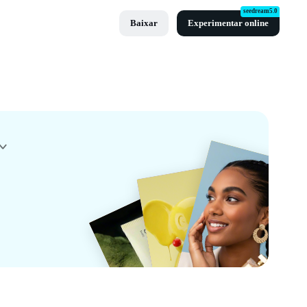
seedream5.0
Baixar
Experimentar online