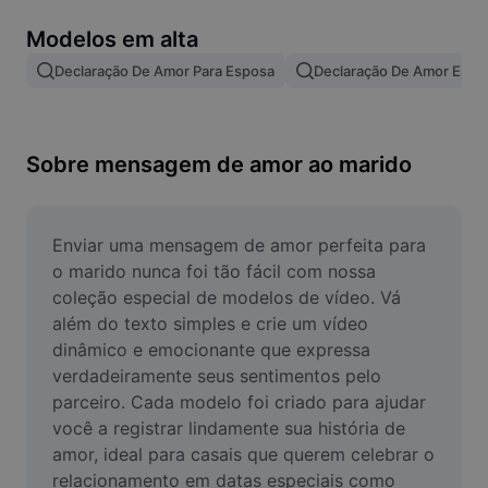
Remover plano de fundo de imagem
Modelos em alta
Mesclar imagens
Declaração De Amor Para Esposa
Declaração De Amor Espo
Melhorar Imagem
Redimensionar Imagem
Sobre mensagem de amor ao marido
Editar Imagem Online
Criador de Memes
Enviar uma mensagem de amor perfeita para 
o marido nunca foi tão fácil com nossa 
AI Text Remover
coleção especial de modelos de vídeo. Vá 
além do texto simples e crie um vídeo 
AI People Remover
dinâmico e emocionante que expressa 
verdadeiramente seus sentimentos pelo 
AI Inpainting
parceiro. Cada modelo foi criado para ajudar 
Face Cutout
você a registrar lindamente sua história de 
amor, ideal para casais que querem celebrar o 
relacionamento em datas especiais como 