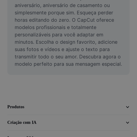
Vídeo
aniversário, aniversário de casamento ou 
simplesmente porque sim. Esqueça perder 
Remover plano de fundo de vídeo
horas editando do zero. O CapCut oferece 
modelos profissionais e totalmente 
Aprimorar qualidade
personalizáveis para você adaptar em 
minutos. Escolha o design favorito, adicione 
Editor de Video
suas fotos e vídeos e ajuste o texto para 
Cortar Vídeo
transmitir todo o seu amor. Descubra agora o 
modelo perfeito para sua mensagem especial.
Adicionar Legendas ao Vídeo
Converter Video
Produtos
Criação com IA