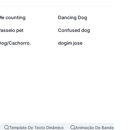
38,5 mil
37,9 mil
Me counting
Dancing Dog
4,4 mil
3,7 mil
Passeio pet
Confused dog
180
79
Dog/Cachorro.
dogim jose
Template De Texto Dinâmico
Animação De Bandeira