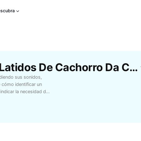
scubra
Modelos Gratuitos De Latidos De Cachorro Da CapCut
diendo sus sonidos,
 cómo identificar un
indicar la necesidad de
 cuando muestra
r de su corazón desde
erros, amantes de los
y comportamiento de los
mejor los latidos de tu