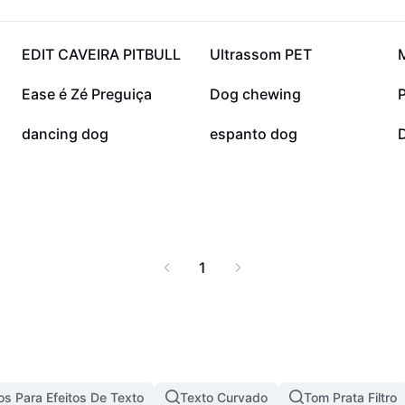
76,3 mil
53 mil
EDIT CAVEIRA PITBULL
Ultrassom PET
17,2 mil
11,4 mil
Ease é Zé Preguiça
Dog chewing
1,3 mil
1,1 mil
dancing dog
espanto dog
1
s Para Efeitos De Texto
Texto Curvado
Tom Prata Filtro