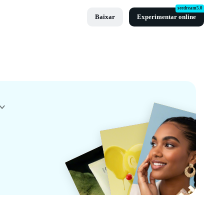
seedream5.0
Baixar
Experimentar online