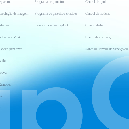
sparente
Programa de pioneiros
Central de ajuda
esolução de Imagem
Programa de parceiros criativos
Central de notícias
 Memes
Campus criativo CapCut
Comunidade
vídeo para MP4
Centro de confiança
 vídeo para texto
Sobre os Ter
vídeo
mover
Remover
ng
t