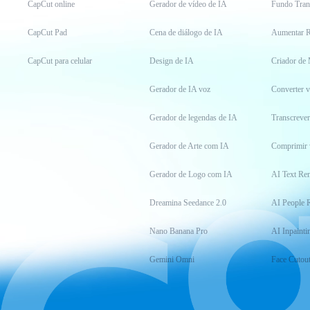
CapCut online
Gerador de vídeo de IA
Fundo Tran
CapCut Pad
Cena de diálogo de IA
Aumentar R
CapCut para celular
Design de IA
Criador de
Gerador de IA voz
Converter 
Gerador de legendas de IA
Transcrever
Gerador de Arte com IA
Comprimir 
Gerador de Logo com IA
AI Text Re
Dreamina Seedance 2.0
AI People 
Nano Banana Pro
AI Inpainti
Gemini Omni
Face Cutou