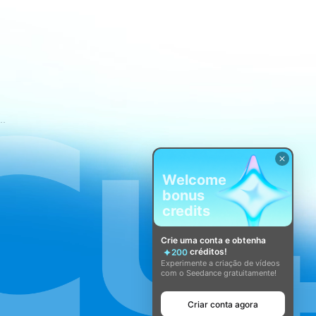
mos de Serviço do CapCut
Welcome
bonus
credits
Crie uma conta e obtenha
créditos!
200
Experimente a criação de vídeos
com o Seedance gratuitamente!
Criar conta agora