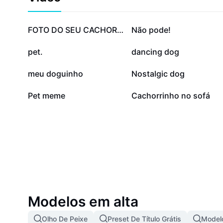
125,8 mil
84,1 mil
FOTO DO SEU CACHORRO
Não pode!
32,4 mil
18,4 mil
pet.
dancing dog
2,3 mil
1,9 mil
meu doguinho
Nostalgic dog
44
34
Pet meme
Cachorrinho no sofá
Modelos em alta
Olho De Peixe
Preset De Título Grátis
Modelo