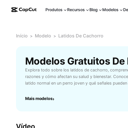
Produtos
Recursos
Blog
Modelos
De
Início
Modelo
Latidos De Cachorro
>
>
Explora todo sobre los latidos de cachorro, compren
razones y cómo afectan su salud y bienestar. Conoce
latido normal en un perro joven y qué señales pueden 
atención veterinaria. Aprende a calmar a tu cachorro
ansiedad, y descubre consejos esenciales para cuida
Mais modelos
›
pequeño. Este contenido está dirigido a dueños de p
animales y cualquier persona interesada en la salud 
cachorros. Accede a recursos útiles para comprender 
mascota y ofrecerle un entorno más saludable y feliz.
Vídeo