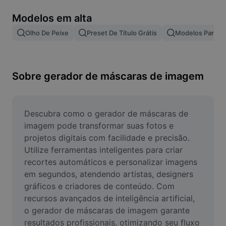
Remover plano de fundo de imagem
Modelos em alta
Mesclar imagens
Olho De Peixe
Preset De Título Grátis
Modelos Para Ef
Melhorar Imagem
Redimensionar Imagem
Sobre gerador de máscaras de imagem
Editar Imagem Online
Criador de Memes
Descubra como o gerador de máscaras de 
imagem pode transformar suas fotos e 
AI Text Remover
projetos digitais com facilidade e precisão. 
Utilize ferramentas inteligentes para criar 
AI People Remover
recortes automáticos e personalizar imagens 
em segundos, atendendo artistas, designers 
AI Inpainting
gráficos e criadores de conteúdo. Com 
Face Cutout
recursos avançados de inteligência artificial, 
o gerador de máscaras de imagem garante 
resultados profissionais, otimizando seu fluxo 