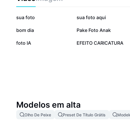
de giz de cera, você economiza tempo e conquista r
impressionantes, seja para fins educacionais ou dive
imagens com efeito de giz de cera agora mesmo e am
133,3 mil
96,2 mil
sua foto
sua foto aqui
recursos criativos.
29,3 mil
22,4 mil
bom dia
Pake Foto Anak
7,9 mil
4,7 mil
foto IA
EFEITO CARICATURA
Modelos em alta
Olho De Peixe
Preset De Título Grátis
Modelo