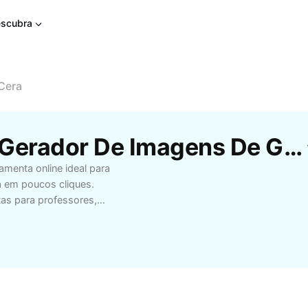
scubra
Cera
Modelos Gratuitos De Gerador De Imagens De Giz De Cera Da CapCut
amenta online ideal para
a em poucos cliques.
tas para professores,
tiva permite ajustar
os personalizados que
tilos artísticos,
ima para trabalhos
 criação artística sem
o gerador de imagens