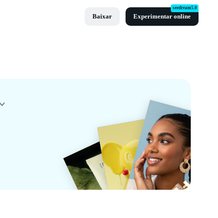
seedream5.0
Baixar
Experimentar online