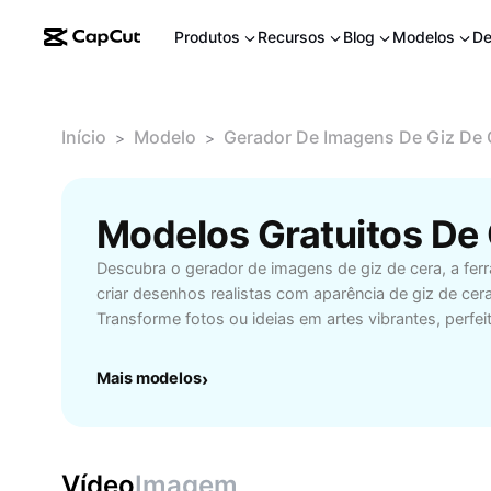
Produtos
Recursos
Blog
Modelos
De
Início
Modelo
Gerador De Imagens De Giz De 
>
>
Descubra o gerador de imagens de giz de cera, a ferr
criar desenhos realistas com aparência de giz de cer
Transforme fotos ou ideias em artes vibrantes, perfei
pais e amantes da arte digital. Nossa plataforma intui
cores, texturas e detalhes, proporcionando resultad
Mais modelos
›
encantam crianças e adultos. Experimente diferentes es
compartilhe suas criações nas redes sociais ou impr
escolares e projetos criativos. Facilite o processo de
precisar de habilidades avançadas em design! Com 
Vídeo
Imagem