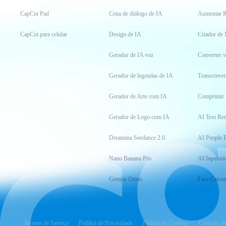
CapCut Pad
Cena de diálogo de IA
Aumentar R
CapCut para celular
Design de IA
Criador de
Gerador de IA voz
Converter 
Gerador de legendas de IA
Transcrever
Gerador de Arte com IA
Comprimir 
Gerador de Logo com IA
AI Text Re
Dreamina Seedance 2.0
AI People 
Nano Banana Pro
AI Inpainti
Gemini Omni
Face Cutou
Termos de Serviço
Política de Privacidade
Política de Cookies
Contrato d