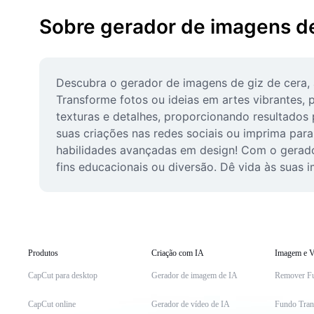
Sobre gerador de imagens de
Descubra o gerador de imagens de giz de cera, a
Transforme fotos ou ideias em artes vibrantes, pe
texturas e detalhes, proporcionando resultados p
suas criações nas redes sociais ou imprima para t
habilidades avançadas em design! Com o gerador
fins educacionais ou diversão. Dê vida às suas 
Produtos
Criação com IA
Imagem e V
CapCut para desktop
Gerador de imagem de IA
Remover F
CapCut online
Gerador de vídeo de IA
Fundo Tran