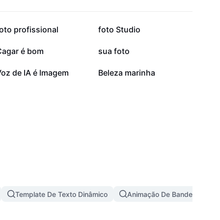
29,9 mil
29,6 mil
oto profissional
foto Studio
15,3 mil
12,2 mil
Cagar é bom
sua foto
7
0
Voz de IA é Imagem
Beleza marinha
Template De Texto Dinâmico
Animação De Bandeira