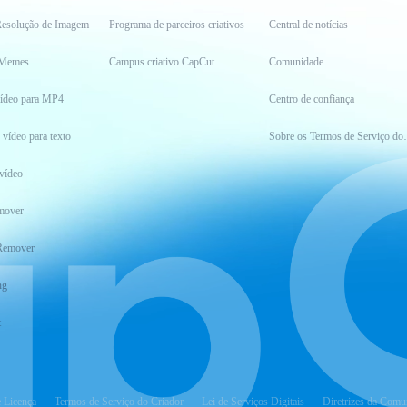
esolução de Imagem
Programa de parceiros criativos
Central de notícias
 Memes
Campus criativo CapCut
Comunidade
vídeo para MP4
Centro de confiança
 vídeo para texto
Sobre os Ter
vídeo
mover
Remover
ng
t
e Licença
Termos de Serviço do Criador
Lei de Serviços Digitais
Diretrizes da Comu