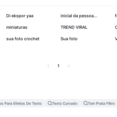
esultados
rsão. Dê vida às suas
plie seu repertório de
60,6 mil
49,7 mil
Di ekspor yaa
inicial da pessoa...
f
21,4 mil
19,2 mil
miniaturas
TREND VIRAL
1 mil
610
sua foto crochet
Sua foto
1
s Para Efeitos De Texto
Texto Curvado
Tom Prata Filtro