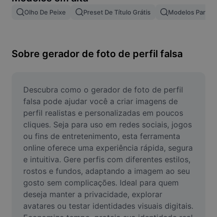
Remover plano de fundo de imagem
Olho De Peixe
Preset De Título Grátis
Modelos Para Ef
Mesclar imagens
Melhorar Imagem
Sobre gerador de foto de perfil falsa
Redimensionar Imagem
Editar Imagem Online
Descubra como o gerador de foto de perfil 
falsa pode ajudar você a criar imagens de 
Criador de Memes
perfil realistas e personalizadas em poucos 
cliques. Seja para uso em redes sociais, jogos 
AI Text Remover
ou fins de entretenimento, esta ferramenta 
online oferece uma experiência rápida, segura 
AI People Remover
e intuitiva. Gere perfis com diferentes estilos, 
AI Inpainting
rostos e fundos, adaptando a imagem ao seu 
gosto sem complicações. Ideal para quem 
Face Cutout
deseja manter a privacidade, explorar 
avatares ou testar identidades visuais digitais. 