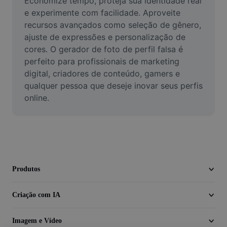
Economize tempo, proteja sua identidade real 
Vídeo
e experimente com facilidade. Aproveite 
recursos avançados como seleção de gênero, 
Remover plano de fundo de vídeo
ajuste de expressões e personalização de 
cores. O gerador de foto de perfil falsa é 
Aprimorar qualidade
perfeito para profissionais de marketing 
Editor de Video
digital, criadores de conteúdo, gamers e 
qualquer pessoa que deseje inovar seus perfis 
Cortar Vídeo
online.
Adicionar Legendas ao Vídeo
Converter Video
Produtos
Criação com IA
Imagem e Vídeo