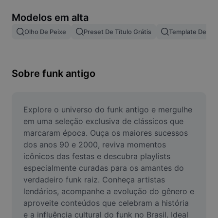
Remover plano de fundo de imagem
Modelos em alta
Mesclar imagens
Olho De Peixe
Preset De Título Grátis
Template De Le
Melhorar Imagem
Redimensionar Imagem
Sobre funk antigo
Editar Imagem Online
Criador de Memes
Explore o universo do funk antigo e mergulhe 
em uma seleção exclusiva de clássicos que 
AI Text Remover
marcaram época. Ouça os maiores sucessos 
dos anos 90 e 2000, reviva momentos 
AI People Remover
icônicos das festas e descubra playlists 
especialmente curadas para os amantes do 
AI Inpainting
verdadeiro funk raiz. Conheça artistas 
Face Cutout
lendários, acompanhe a evolução do gênero e 
aproveite conteúdos que celebram a história 
e a influência cultural do funk no Brasil. Ideal 