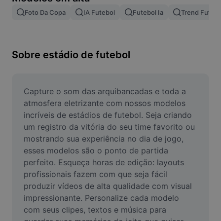
Remover plano de fundo de imagem
Foto Da Copa
IA Futebol
Futebol Ia
Trend Futebo
Mesclar imagens
Melhorar Imagem
Sobre estádio de futebol
Redimensionar Imagem
Editar Imagem Online
Capture o som das arquibancadas e toda a 
atmosfera eletrizante com nossos modelos 
Criador de Memes
incríveis de estádios de futebol. Seja criando 
um registro da vitória do seu time favorito ou 
AI Text Remover
mostrando sua experiência no dia de jogo, 
esses modelos são o ponto de partida 
AI People Remover
perfeito. Esqueça horas de edição: layouts 
AI Inpainting
profissionais fazem com que seja fácil 
produzir vídeos de alta qualidade com visual 
Face Cutout
impressionante. Personalize cada modelo 
com seus clipes, textos e música para 