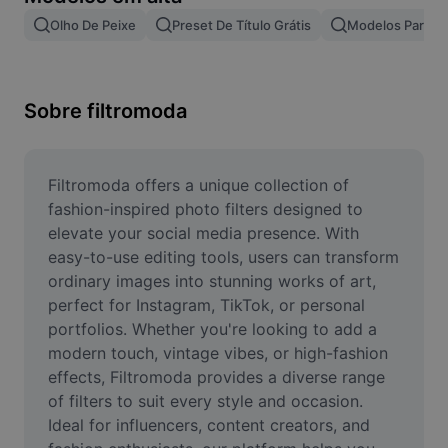
Remover plano de fundo de imagem
Olho De Peixe
Preset De Título Grátis
Modelos Para Ef
Mesclar imagens
Melhorar Imagem
Sobre filtromoda
Redimensionar Imagem
Editar Imagem Online
Filtromoda offers a unique collection of 
fashion-inspired photo filters designed to 
Criador de Memes
elevate your social media presence. With 
easy-to-use editing tools, users can transform 
AI Text Remover
ordinary images into stunning works of art, 
perfect for Instagram, TikTok, or personal 
AI People Remover
portfolios. Whether you're looking to add a 
AI Inpainting
modern touch, vintage vibes, or high-fashion 
effects, Filtromoda provides a diverse range 
Face Cutout
of filters to suit every style and occasion. 
Ideal for influencers, content creators, and 