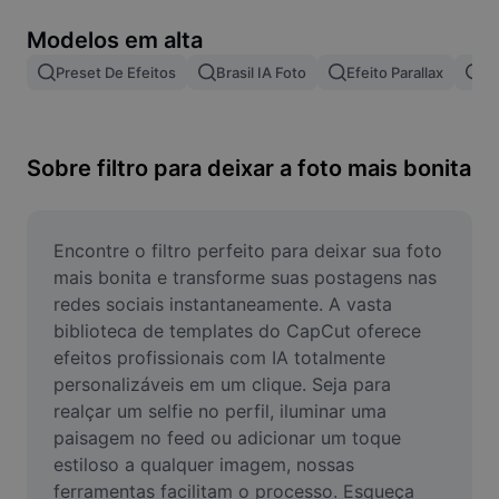
Remover plano de fundo de imagem
Modelos em alta
Mesclar imagens
Preset De Efeitos
Brasil IA Foto
Efeito Parallax
Tr
Melhorar Imagem
Redimensionar Imagem
Sobre filtro para deixar a foto mais bonita
Editar Imagem Online
Criador de Memes
Encontre o filtro perfeito para deixar sua foto 
mais bonita e transforme suas postagens nas 
AI Text Remover
redes sociais instantaneamente. A vasta 
biblioteca de templates do CapCut oferece 
AI People Remover
efeitos profissionais com IA totalmente 
personalizáveis em um clique. Seja para 
AI Inpainting
realçar um selfie no perfil, iluminar uma 
Face Cutout
paisagem no feed ou adicionar um toque 
estiloso a qualquer imagem, nossas 
ferramentas facilitam o processo. Esqueça 