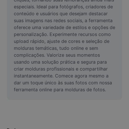
Remover plano de fundo de imagem
especiais. Ideal para fotógrafos, criadores de 
conteúdo e usuários que desejam destacar 
Mesclar imagens
suas imagens nas redes sociais, a ferramenta 
oferece uma variedade de estilos e opções de 
Melhorar Imagem
personalização. Experimente recursos como 
Redimensionar Imagem
upload rápido, ajuste de cores e seleção de 
molduras temáticas, tudo online e sem 
Editar Imagem Online
complicações. Valorize seus momentos 
usando uma solução prática e segura para 
Criador de Memes
criar molduras profissionais e compartilhar 
instantaneamente. Comece agora mesmo a 
AI Text Remover
dar um toque único às suas fotos com nossa 
AI People Remover
ferramenta online para molduras de fotos.
AI Inpainting
Face Cutout