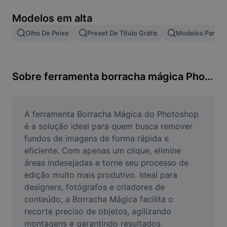
Remover plano de fundo de imagem
Modelos em alta
Mesclar imagens
Olho De Peixe
Preset De Título Grátis
Modelos Para Ef
Melhorar Imagem
Redimensionar Imagem
Sobre ferramenta borracha mágica Photoshop
Editar Imagem Online
Criador de Memes
A ferramenta Borracha Mágica do Photoshop 
é a solução ideal para quem busca remover 
AI Text Remover
fundos de imagens de forma rápida e 
eficiente. Com apenas um clique, elimine 
AI People Remover
áreas indesejadas e torne seu processo de 
edição muito mais produtivo. Ideal para 
AI Inpainting
designers, fotógrafos e criadores de 
Face Cutout
conteúdo, a Borracha Mágica facilita o 
recorte preciso de objetos, agilizando 
montagens e garantindo resultados 