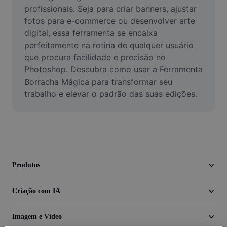
Vídeo
profissionais. Seja para criar banners, ajustar 
fotos para e-commerce ou desenvolver arte 
Remover plano de fundo de vídeo
digital, essa ferramenta se encaixa 
perfeitamente na rotina de qualquer usuário 
Aprimorar qualidade
que procura facilidade e precisão no 
Photoshop. Descubra como usar a Ferramenta 
Editor de Video
Borracha Mágica para transformar seu 
Cortar Vídeo
trabalho e elevar o padrão das suas edições.
Adicionar Legendas ao Vídeo
Converter Video
Produtos
Criação com IA
Imagem e Vídeo