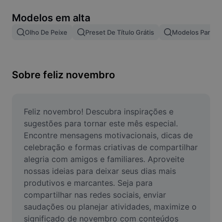
Remover plano de fundo de imagem
Modelos em alta
Mesclar imagens
Olho De Peixe
Preset De Título Grátis
Modelos Para Ef
Melhorar Imagem
Redimensionar Imagem
Sobre feliz novembro
Editar Imagem Online
Criador de Memes
Feliz novembro! Descubra inspirações e 
sugestões para tornar este mês especial. 
AI Text Remover
Encontre mensagens motivacionais, dicas de 
celebração e formas criativas de compartilhar 
AI People Remover
alegria com amigos e familiares. Aproveite 
nossas ideias para deixar seus dias mais 
AI Inpainting
produtivos e marcantes. Seja para 
Face Cutout
compartilhar nas redes sociais, enviar 
saudações ou planejar atividades, maximize o 
significado de novembro com conteúdos 