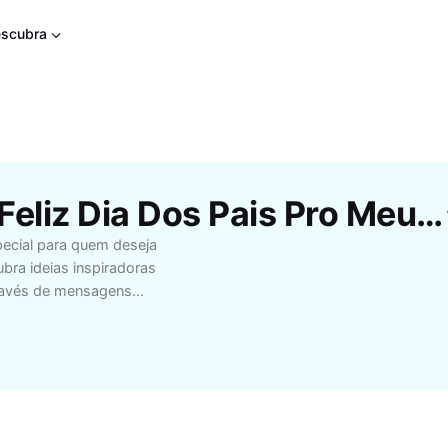
scubra
Modelos Gratuitos De Feliz Dia Dos Pais Pro Meu Filho Da CapCut
pecial para quem deseja
bra ideias inspiradoras
través de mensagens
squecíveis. Valorize os
filho como pai, e
elebre com frases
 de surpresas para
cê procura maneiras de
as inesquecíveis,