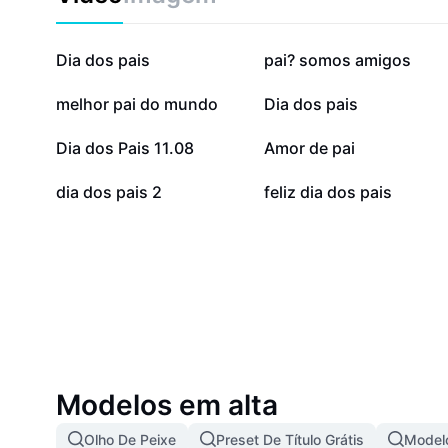
encontre aqui as melhores orientações, exemplos e i
transformar este dia em uma ocasião cheia de amor 
Compartilhe suas emoções e celebre o orgulho de ver
101,5 mil
65 mil
Dia dos pais
pai? somos amigos
papel de pai com dedicação e carinho. Inspirando ati
vínculos e tornando o Dia dos Pais um momento únic
10,1 mil
8,9 mil
melhor pai do mundo
Dia dos pais
3 mil
2 mil
Dia dos Pais 11.08
Amor de pai
473
3
dia dos pais 2
feliz dia dos pais
Modelos em alta
Olho De Peixe
Preset De Título Grátis
Modelo