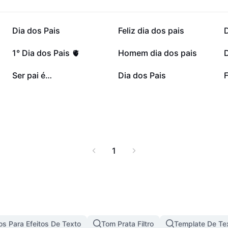
nspirações para
e reconhecimento.
 seu filho exercer o
53,7 mil
31,6 mil
Dia dos Pais
Feliz dia dos pais
D
tudes, fortalecendo
o na vida de vocês!
7 mil
6,7 mil
1° Dia dos Pais 🫀
Homem dia dos pais
D
1,8 mil
1,7 mil
Ser pai é…
Dia dos Pais
F
1
s Para Efeitos De Texto
Tom Prata Filtro
Template De Te