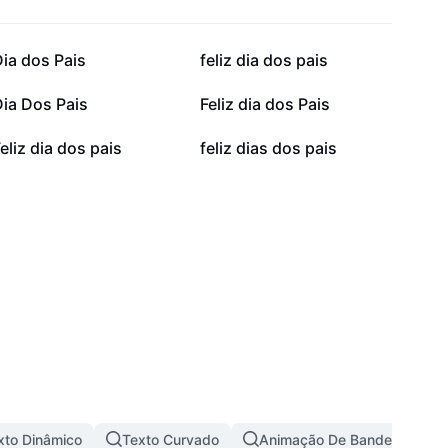
14,1 mil
12 mil
ia dos Pais
feliz dia dos pais
6,3 mil
6,3 mil
ia Dos Pais
Feliz dia dos Pais
684
633
eliz dia dos pais
feliz dias dos pais
xto Dinâmico
Texto Curvado
Animação De Bandeira