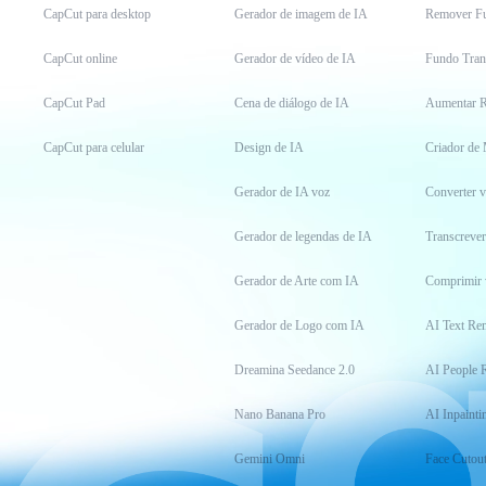
CapCut para desktop
Gerador de imagem de IA
Remover F
CapCut online
Gerador de vídeo de IA
Fundo Tran
CapCut Pad
Cena de diálogo de IA
Aumentar R
CapCut para celular
Design de IA
Criador de
Gerador de IA voz
Converter 
Gerador de legendas de IA
Transcrever
Gerador de Arte com IA
Comprimir 
Gerador de Logo com IA
AI Text Re
Dreamina Seedance 2.0
AI People 
Nano Banana Pro
AI Inpainti
Gemini Omni
Face Cutou