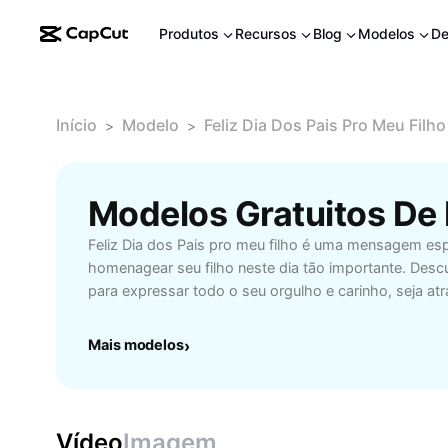
Produtos
Recursos
Blog
Modelos
De
Início
Modelo
Feliz Dia Dos Pais Pro Meu Filho
>
>
Feliz Dia dos Pais pro meu filho é uma mensagem es
homenagear seu filho neste dia tão importante. Descu
para expressar todo o seu orgulho e carinho, seja a
emocionantes, cartas personalizadas ou presentes ine
momentos compartilhados, reconheça o papel de seu 
Mais modelos
›
fortaleça os laços familiares com gestos sinceros. C
tocantes, dicas de atividades em família e sugestões
tornar o Dia dos Pais ainda mais significativo. Se vo
dizer 'feliz dia dos pais pro meu filho' e criar memóri
Vídeo
Imagem