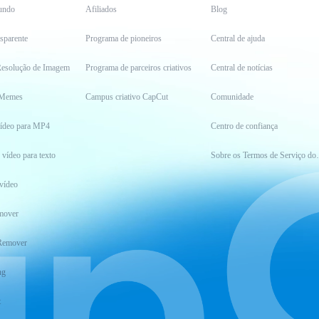
undo
Afiliados
Blog
sparente
Programa de pioneiros
Central de ajuda
esolução de Imagem
Programa de parceiros criativos
Central de notícias
 Memes
Campus criativo CapCut
Comunidade
vídeo para MP4
Centro de confiança
 vídeo para texto
Sobre os Ter
vídeo
mover
Remover
ng
t