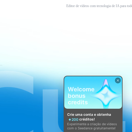
Editor de vídeos com tecnologia de IA para tod
mos de Serviço do CapCut
Welcome
bonus
credits
Crie uma conta e obtenha
créditos!
200
Experimente a criação de vídeos
com o Seedance gratuitamente!