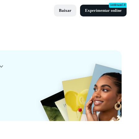
seedream5.0
Baixar
Experimentar online