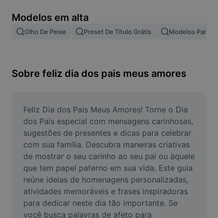
Remover plano de fundo de imagem
Modelos em alta
Mesclar imagens
Olho De Peixe
Preset De Título Grátis
Modelos Para Ef
Melhorar Imagem
Redimensionar Imagem
Sobre feliz dia dos pais meus amores
Editar Imagem Online
Criador de Memes
Feliz Dia dos Pais Meus Amores! Torne o Dia 
dos Pais especial com mensagens carinhosas, 
AI Text Remover
sugestões de presentes e dicas para celebrar 
com sua família. Descubra maneiras criativas 
AI People Remover
de mostrar o seu carinho ao seu pai ou àquele 
que tem papel paterno em sua vida. Este guia 
AI Inpainting
reúne ideias de homenagens personalizadas, 
Face Cutout
atividades memoráveis e frases inspiradoras 
para dedicar neste dia tão importante. Se 
você busca palavras de afeto para 