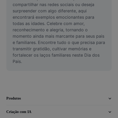
Vídeo
compartilhar nas redes sociais ou deseja 
surpreender com algo diferente, aqui 
Remover plano de fundo de vídeo
encontrará exemplos emocionantes para 
todas as idades. Celebre com amor, 
Aprimorar qualidade
reconhecimento e alegria, tornando o 
momento ainda mais marcante para seus pais 
Editor de Video
e familiares. Encontre tudo o que precisa para 
Cortar Vídeo
transmitir gratidão, cultivar memórias e 
fortalecer os laços familiares neste Dia dos 
Adicionar Legendas ao Vídeo
Pais.
Converter Video
Produtos
Criação com IA