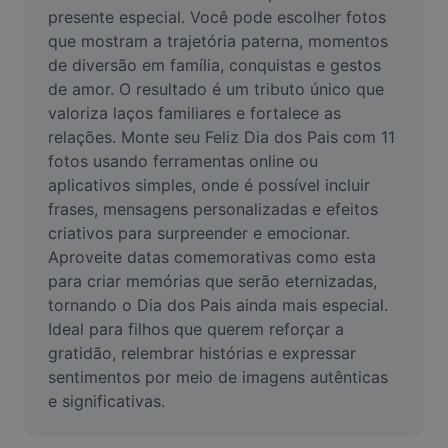
Vídeo
presente especial. Você pode escolher fotos 
que mostram a trajetória paterna, momentos 
Remover plano de fundo de vídeo
de diversão em família, conquistas e gestos 
de amor. O resultado é um tributo único que 
Aprimorar qualidade
valoriza laços familiares e fortalece as 
relações. Monte seu Feliz Dia dos Pais com 11 
Editor de Video
fotos usando ferramentas online ou 
Cortar Vídeo
aplicativos simples, onde é possível incluir 
frases, mensagens personalizadas e efeitos 
Adicionar Legendas ao Vídeo
criativos para surpreender e emocionar. 
Aproveite datas comemorativas como esta 
Converter Video
para criar memórias que serão eternizadas, 
tornando o Dia dos Pais ainda mais especial. 
Ideal para filhos que querem reforçar a 
gratidão, relembrar histórias e expressar 
sentimentos por meio de imagens autênticas 
e significativas.