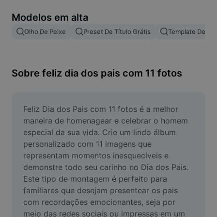
Remover plano de fundo de imagem
Modelos em alta
Mesclar imagens
Olho De Peixe
Preset De Título Grátis
Template De Le
Melhorar Imagem
Redimensionar Imagem
Sobre feliz dia dos pais com 11 fotos
Editar Imagem Online
Criador de Memes
Feliz Dia dos Pais com 11 fotos é a melhor 
maneira de homenagear e celebrar o homem 
AI Text Remover
especial da sua vida. Crie um lindo álbum 
personalizado com 11 imagens que 
AI People Remover
representam momentos inesquecíveis e 
demonstre todo seu carinho no Dia dos Pais. 
AI Inpainting
Este tipo de montagem é perfeito para 
Face Cutout
familiares que desejam presentear os pais 
com recordações emocionantes, seja por 
meio das redes sociais ou impressas em um 