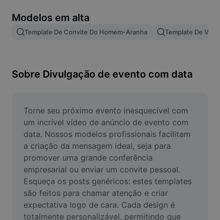
Remover plano de fundo de imagem
Modelos em alta
Mesclar imagens
Template De Convite Do Homem-Aranha
Template De Víde
Melhorar Imagem
Redimensionar Imagem
Sobre Divulgação de evento com data
Editar Imagem Online
Criador de Memes
Torne seu próximo evento inesquecível com 
um incrível vídeo de anúncio de evento com 
AI Text Remover
data. Nossos modelos profissionais facilitam 
a criação da mensagem ideal, seja para 
AI People Remover
promover uma grande conferência 
empresarial ou enviar um convite pessoal. 
AI Inpainting
Esqueça os posts genéricos: estes templates 
Face Cutout
são feitos para chamar atenção e criar 
expectativa logo de cara. Cada design é 
totalmente personalizável, permitindo que 