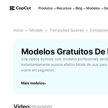
Produtos
Recursos
Blog
Modelos
De
Início
Modelo
Transições Suaves
Esmaecer
>
>
>
Crie vídeos incríveis com modelos profissionais de fa
instantaneamente nossos efeitos fáceis de usar para
suave em segundos.
Mais modelos
›
Vídeo
Imagem