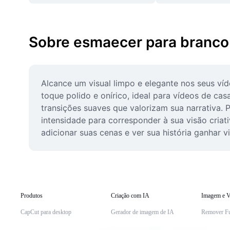
Sobre esmaecer para branco
Alcance um visual limpo e elegante nos seus víd
toque polido e onírico, ideal para vídeos de ca
transições suaves que valorizam sua narrativa. 
intensidade para corresponder à sua visão criati
adicionar suas cenas e ver sua história ganhar 
Produtos
Criação com IA
Imagem e V
CapCut para desktop
Gerador de imagem de IA
Remover F