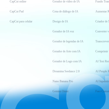
CapCut online
Gerador de vídeo de IA
Fundo Tran
CapCut Pad
Cena de diálogo de IA
Aumentar R
CapCut para celular
Design de IA
Criador de
Gerador de IA voz
Converter 
Gerador de legendas de IA
Transcrever
Gerador de Arte com IA
Comprimir 
Gerador de Logo com IA
AI Text Re
Dreamina Seedance 2.0
AI People 
Nano Banana Pro
AI Inpainti
Gemini Omni
Face Cutou