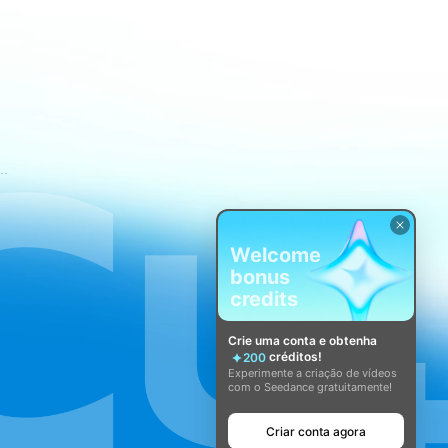
mos de Serviço do CapCut
Welcome
bonus
credits
Crie uma conta e obtenha
créditos!
200
Experimente a criação de vídeos
com o Seedance gratuitamente!
Criar conta agora