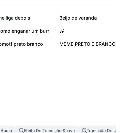
74,4 mil
63,1 mil
e liga depois
Beijo de varanda
20,8 mil
18,1 mil
como enganar um burr
🐷
11
0
lomotf preto branco
MEME PRETO E BRANCO
 Áudio
Efeito De Transição Suave
Transição De Uma Imag