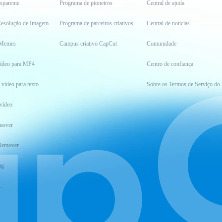
sparente
Programa de pioneiros
Central de ajuda
esolução de Imagem
Programa de parceiros criativos
Central de notícias
 Memes
Campus criativo CapCut
Comunidade
vídeo para MP4
Centro de confiança
 vídeo para texto
Sobre os Ter
vídeo
mover
Remover
ng
t