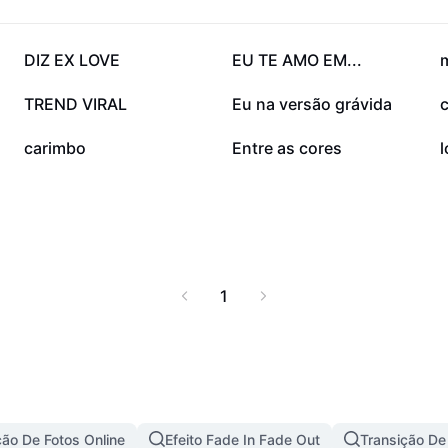
171,5 mil
137 mil
DIZ EX LOVE
EU TE AMO EM...
m
24,1 mil
21,2 mil
TREND VIRAL
Eu na versão grávida
1,6 mil
577
carimbo
Entre as cores
1
ção De Fotos Online
Efeito Fade In Fade Out
Transição De