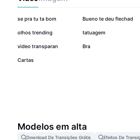
238,2 mil
205,7 mil
se pra tu ta bom
Bueno te deu flechad
46,8 mil
27,9 mil
olhos trending
tatuagem
16,2 mil
4,8 mil
video transparan
Bra
0
Cartas
Modelos em alta
Download De Transições Grátis
Efeitos De Transi