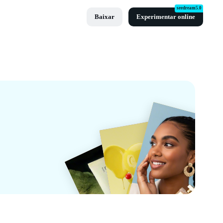
seedream5.0
Baixar
Experimentar online