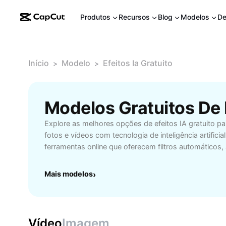
Produtos
Recursos
Blog
Modelos
De
Início
Modelo
Efeitos Ia Gratuito
>
>
Explore as melhores opções de efeitos IA gratuito pa
fotos e vídeos com tecnologia de inteligência artifici
ferramentas online que oferecem filtros automáticos, 
edição criativa sem custo, ideais para criadores de c
amadores e profissionais de edição. Utilize os efeitos
Mais modelos
›
destacar suas imagens, adicionar criatividade aos seu
tarefas complexas de manipulação visual. Aproveite re
resultados impressionantes sem a necessidade de c
avançados. Seja para redes sociais, portfólios profis
Vídeo
Imagem