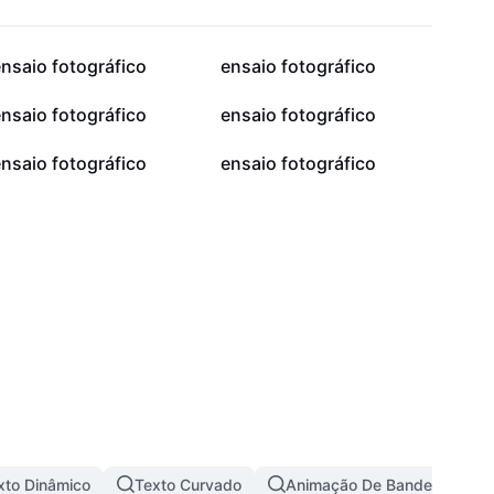
223,1 mil
152,7 mil
nsaio fotográfico
ensaio fotográfico
52,2 mil
47,5 mil
nsaio fotográfico
ensaio fotográfico
23,2 mil
21,6 mil
nsaio fotográfico
ensaio fotográfico
xto Dinâmico
Texto Curvado
Animação De Bandeira