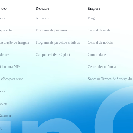
ídeo
Descubra
Empresa
undo
Afiliados
Blog
sparente
Programa de pioneiros
Central de ajuda
esolução de Imagem
Programa de parceiros criativos
Central de notícias
 Memes
Campus criativo CapCut
Comunidade
vídeo para MP4
Centro de confiança
 vídeo para texto
Sobre os Ter
vídeo
mover
Remover
ng