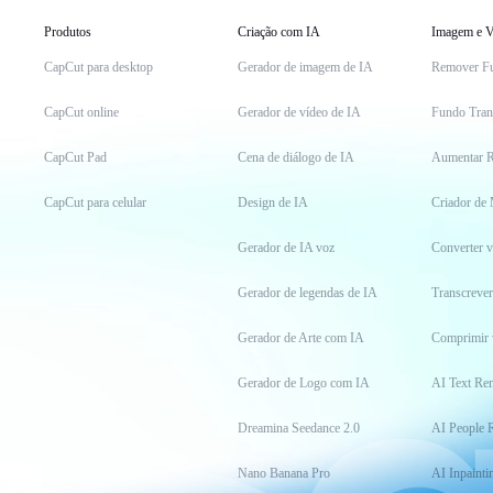
Produtos
Criação com IA
Imagem e V
CapCut para desktop
Gerador de imagem de IA
Remover F
CapCut online
Gerador de vídeo de IA
Fundo Tran
CapCut Pad
Cena de diálogo de IA
Aumentar R
CapCut para celular
Design de IA
Criador de
Gerador de IA voz
Converter 
Gerador de legendas de IA
Transcrever
Gerador de Arte com IA
Comprimir 
Gerador de Logo com IA
AI Text Re
Dreamina Seedance 2.0
AI People 
Nano Banana Pro
AI Inpainti