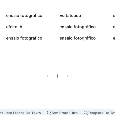
údos visualmente
ntes estilos artísticos,
acessível online e sem
522,1 mil
469,4 mil
ensaio fotográfico
Eu tatuado
e
uito podem impulsionar
orcionar experiências
99,2 mil
94,7 mil
efeito IA
ensaio fotográfico
e
rramentas mais
nsforme sua produção
35,8 mil
32,8 mil
ensaio fotográfico
ensaio fotográfico
e
a artificial.
1
s Para Efeitos De Texto
Tom Prata Filtro
Template De Te