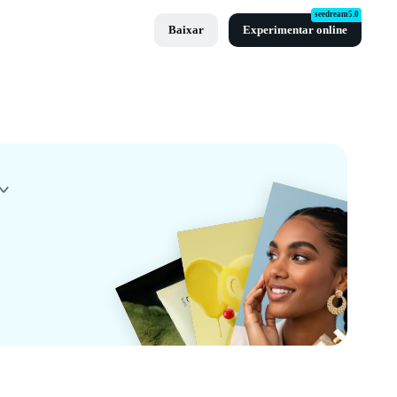
seedream5.0
Baixar
Experimentar online