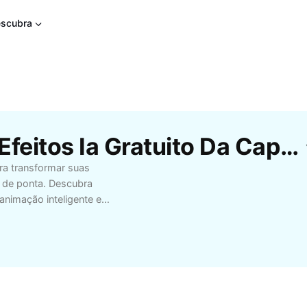
scubra
Modelos Gratuitos De Efeitos Ia Gratuito Da CapCut
ra transformar suas
al de ponta. Descubra
animação inteligente e
onteúdo, fotógrafos
 IA gratuito para
s projetos e simplificar
cursos intuitivos e
onhecimentos técnicos
sionais ou diversão