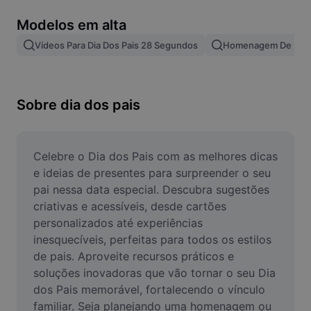
Remover plano de fundo de imagem
Modelos em alta
Mesclar imagens
Vídeos Para Dia Dos Pais 28 Segundos
Homenagem De Dia Do
Melhorar Imagem
Redimensionar Imagem
Sobre dia dos pais
Editar Imagem Online
Criador de Memes
Celebre o Dia dos Pais com as melhores dicas 
e ideias de presentes para surpreender o seu 
AI Text Remover
pai nessa data especial. Descubra sugestões 
criativas e acessíveis, desde cartões 
AI People Remover
personalizados até experiências 
inesquecíveis, perfeitas para todos os estilos 
AI Inpainting
de pais. Aproveite recursos práticos e 
Face Cutout
soluções inovadoras que vão tornar o seu Dia 
dos Pais memorável, fortalecendo o vínculo 
familiar. Seja planejando uma homenagem ou 