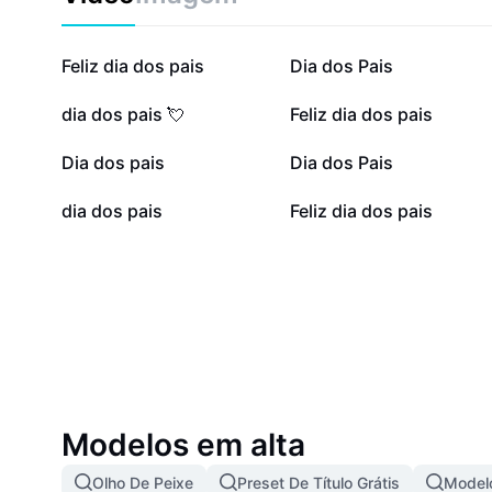
intuitivos e acessíveis para todos os estilos de celeb
Pais mais inesquecível com uma foto que conta sua hi
seu carinho. Experimente agora e crie a homenagem p
138,5 mil
96,2 mil
Feliz dia dos pais
Dia dos Pais
Tools: ferramentas que transformam sua homenagem
11,6 mil
9,2 mil
dia dos pais 💘
Feliz dia dos pais
3,9 mil
3,3 mil
Dia dos pais
Dia dos Pais
432
268
dia dos pais
Feliz dia dos pais
Modelos em alta
Olho De Peixe
Preset De Título Grátis
Modelo