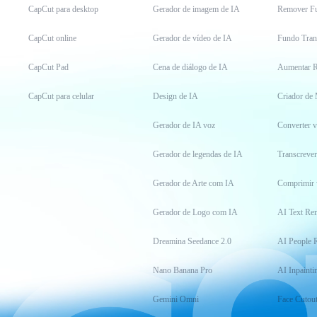
CapCut para desktop
Gerador de imagem de IA
Remover F
CapCut online
Gerador de vídeo de IA
Fundo Tran
CapCut Pad
Cena de diálogo de IA
Aumentar R
CapCut para celular
Design de IA
Criador de
Gerador de IA voz
Converter 
Gerador de legendas de IA
Transcrever
Gerador de Arte com IA
Comprimir 
Gerador de Logo com IA
AI Text Re
Dreamina Seedance 2.0
AI People 
Nano Banana Pro
AI Inpainti
Gemini Omni
Face Cutou