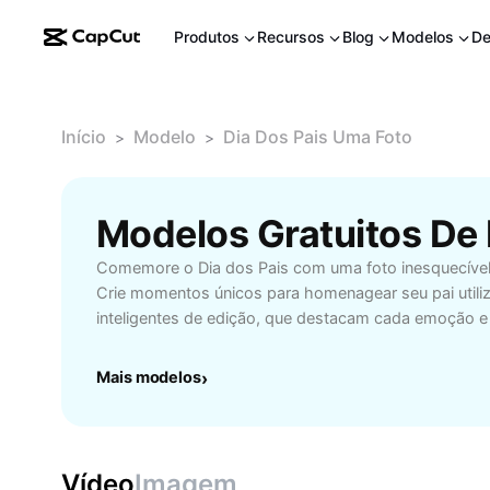
Produtos
Recursos
Blog
Modelos
De
Início
Modelo
Dia Dos Pais Uma Foto
>
>
Comemore o Dia dos Pais com uma foto inesquecível e
Crie momentos únicos para homenagear seu pai utili
inteligentes de edição, que destacam cada emoção e
data. Seja para uma lembrança personalizada ou para
sociais, nossas soluções deixam suas imagens ainda 
Mais modelos
›
fáceis de editar. Descubra como montar composições 
textos carinhosos e aplicar filtros que valorizam o q
importante: o amor entre pais e filhos. Ideal para qu
praticidade e resultado impecável, nossa plataforma 
Vídeo
Imagem