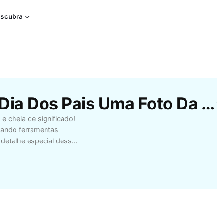
scubra
Modelos Gratuitos De Dia Dos Pais Uma Foto Da CapCut
 cheia de significado!
zando ferramentas
 detalhe especial dessa
 compartilhar nas redes
mais profissionais e
criativas, adicionar
ue há de mais
em busca inspiração,
oferece recursos