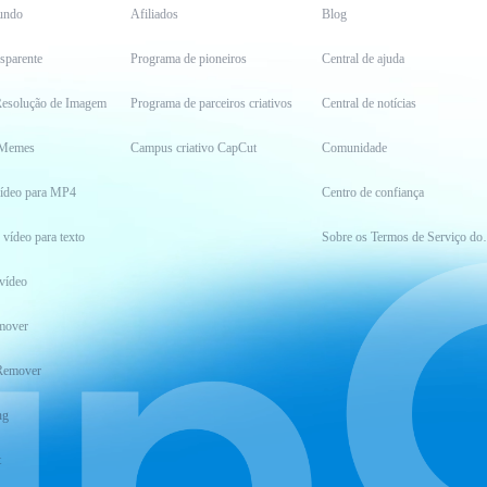
undo
Afiliados
Blog
sparente
Programa de pioneiros
Central de ajuda
esolução de Imagem
Programa de parceiros criativos
Central de notícias
 Memes
Campus criativo CapCut
Comunidade
vídeo para MP4
Centro de confiança
 vídeo para texto
Sobre os Ter
vídeo
mover
Remover
ng
t