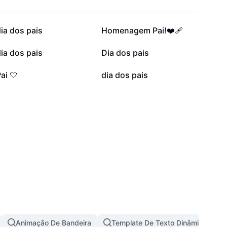
29,9 mil
23,7 mil
ia dos pais
Homenagem Pai!❤️‍🩹
4,8 mil
4,8 mil
ia dos pais
Dia dos pais
923
584
ai 🤍
dia dos pais
Animação De Bandeira
Template De Texto Dinâmico