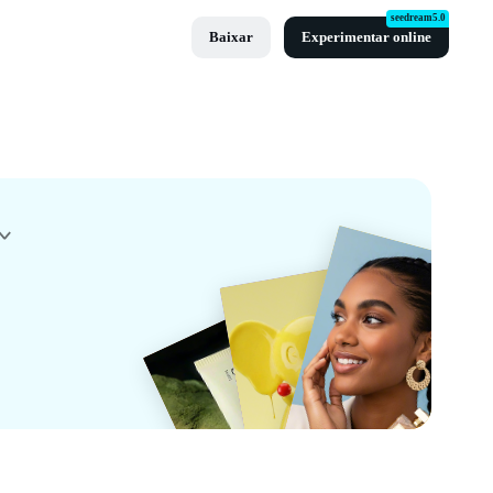
seedream5.0
Baixar
Experimentar online