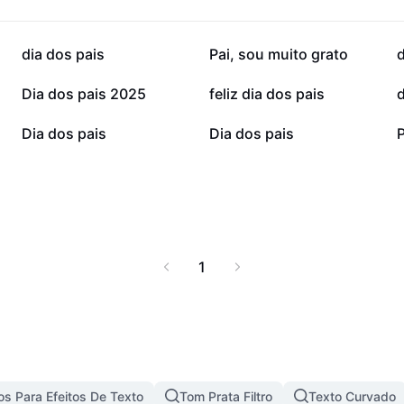
ração. Torne o Dia dos
stória e traduz todo
erfeita. CapCut - AI
43,9 mil
31,4 mil
dia dos pais
Pai, sou muito grato
d
 em arte.
8,8 mil
6,5 mil
Dia dos pais 2025
feliz dia dos pais
d
1,5 mil
1,1 mil
Dia dos pais
Dia dos pais
P
1
s Para Efeitos De Texto
Tom Prata Filtro
Texto Curvado