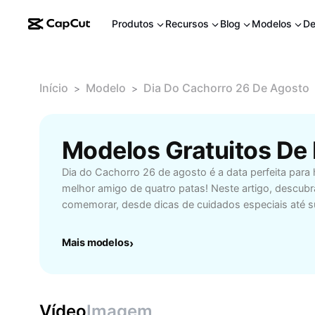
Produtos
Recursos
Blog
Modelos
De
Início
Modelo
Dia Do Cachorro 26 De Agosto
>
>
Dia do Cachorro 26 de agosto é a data perfeita par
melhor amigo de quatro patas! Neste artigo, descubra
comemorar, desde dicas de cuidados especiais até 
e atividades para fortalecer o vínculo entre você e
informações importantes sobre alimentação saudável
Mais modelos
›
prevenção de doenças comuns. Seja você tutor de p
amante de cães experiente, aprenda como tornar o D
mais especial e significativo. Aproveite este 26 de a
momentos inesquecíveis e garantir o bem-estar do se
Vídeo
Imagem