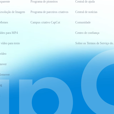
sparente
Programa de pioneiros
Central de ajuda
esolução de Imagem
Programa de parceiros criativos
Central de notícias
 Memes
Campus criativo CapCut
Comunidade
vídeo para MP4
Centro de confiança
 vídeo para texto
Sobre os Ter
vídeo
mover
Remover
ng
t