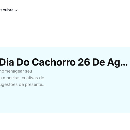
scubra
Modelos Gratuitos De Dia Do Cachorro 26 De Agosto Da CapCut
a homenagear seu
 maneiras criativas de
sugestões de presentes
 seu cão. Conheça também
, passeios seguros e
rimeira viagem ou um
ia do Cachorro ainda
gosto para compartilhar
u pet. Valorize a