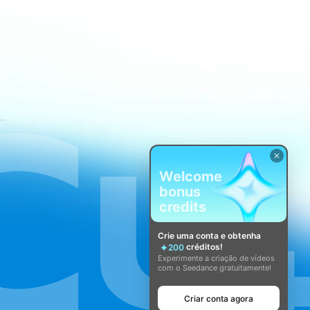
mos de Serviço do CapCut
Welcome
bonus
credits
Crie uma conta e obtenha
créditos!
200
Experimente a criação de vídeos
com o Seedance gratuitamente!
Criar conta agora