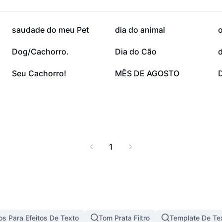
idades sobre o mundo
10,5 mil
6,5 mil
saudade do meu Pet
dia do animal
1,6 mil
1,3 mil
Dog/Cachorro.
Dia do Cão
d
390
194
Seu Cachorro!
MÊS DE AGOSTO
1
s Para Efeitos De Texto
Tom Prata Filtro
Template De Te