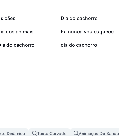
3 mil
2,6 mil
os cães
Dia do cachorro
1 mil
864
ia dos animais
Eu nunca vou esquece
13
7
Dia do cachorro
dia do cachorro
xto Dinâmico
Texto Curvado
Animação De Bandeira