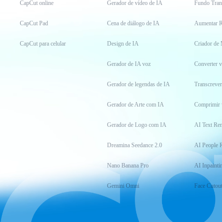
CapCut online
Gerador de vídeo de IA
Fundo Tran
CapCut Pad
Cena de diálogo de IA
Aumentar R
CapCut para celular
Design de IA
Criador de
Gerador de IA voz
Converter 
Gerador de legendas de IA
Transcrever
Gerador de Arte com IA
Comprimir 
Gerador de Logo com IA
AI Text Re
Dreamina Seedance 2.0
AI People 
Nano Banana Pro
AI Inpainti
Gemini Omni
Face Cutou