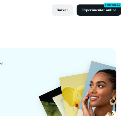
seedream5.0
Baixar
Experimentar online