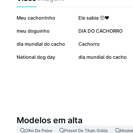
amizade, reforce o amor e fique por dentro das nov
canino!
57,1 mil
44,3 mil
Meu cachorrinho
Ele sabia 🥺❤️
2,3 mil
2,3 mil
meu doguinho
DIA DO CACHORRO
550
529
dia mundial do cacho
Cachorro
5
0
National dog day
dia mundial do cacho
Modelos em alta
Olho De Peixe
Preset De Título Grátis
Modelo