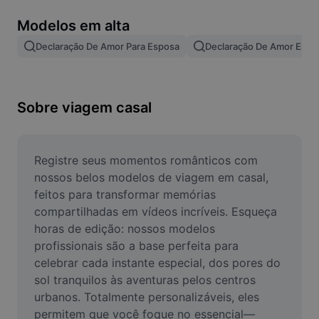
Remover plano de fundo de imagem
Modelos em alta
Mesclar imagens
Declaração De Amor Para Esposa
Declaração De Amor Espo
Melhorar Imagem
Redimensionar Imagem
Sobre viagem casal
Editar Imagem Online
Criador de Memes
Registre seus momentos românticos com 
nossos belos modelos de viagem em casal, 
AI Text Remover
feitos para transformar memórias 
compartilhadas em vídeos incríveis. Esqueça 
AI People Remover
horas de edição: nossos modelos 
profissionais são a base perfeita para 
AI Inpainting
celebrar cada instante especial, dos pores do 
Face Cutout
sol tranquilos às aventuras pelos centros 
urbanos. Totalmente personalizáveis, eles 
permitem que você foque no essencial—