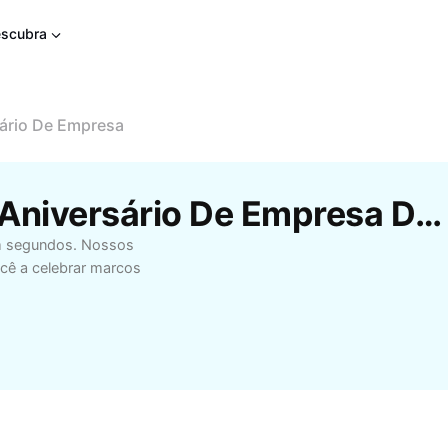
scubra
ário De Empresa
Modelos Gratuitos De Aniversário De Empresa Da CapCut
em segundos. Nossos
ocê a celebrar marcos