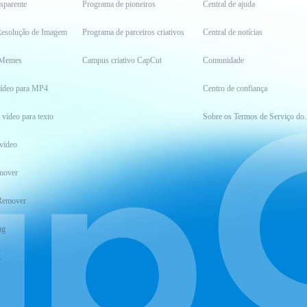
sparente
Programa de pioneiros
Central de ajuda
esolução de Imagem
Programa de parceiros criativos
Central de notícias
 Memes
Campus criativo CapCut
Comunidade
vídeo para MP4
Centro de confiança
 vídeo para texto
Sobre os Ter
vídeo
mover
Remover
ng
t