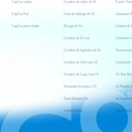
CapCut online
Gerador de vídeo de IA
Fundo Tran
CapCut Pad
Cena de diálogo de IA
Aumentar R
CapCut para celular
Design de IA
Criador de
Gerador de IA voz
Converter 
Gerador de legendas de IA
Transcrever
Gerador de Arte com IA
Comprimir 
Gerador de Logo com IA
AI Text Re
Dreamina Seedance 2.0
AI People 
Nano Banana Pro
AI Inpainti
Gemini Omni
Face Cutou