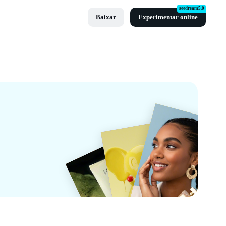
seedream5.0
Baixar
Experimentar online