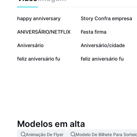
230,1 mil
188,5 mil
happy anniversary
Story Confra empresa
15,6 mil
13 mil
ANIVERSÁRIO/NETFLIX
Festa firma
4,4 mil
4,1 mil
Aniversário
Aniversário/cidade
4
4
feliz aniversário fu
feliz aniversário fu
Modelos em alta
Animação De Flyer
Modelo De Bilhete Para Sortei