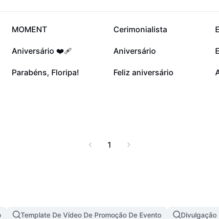
144,6 mil
55,4 mil
MOMENT
Cerimonialista
8,7 mil
8,4 mil
Aniversário ❤️‍🩹
Aniversário
1,9 mil
1 mil
Parabéns, Floripa!
Feliz aniversário
1
o
Template De Vídeo De Promoção De Evento
Divulgação