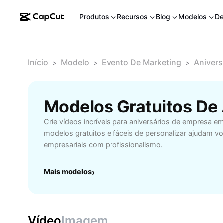
Produtos
Recursos
Blog
Modelos
De
Início
Modelo
Evento De Marketing
Anivers
>
>
>
Crie vídeos incríveis para aniversários de empresa 
modelos gratuitos e fáceis de personalizar ajudam v
empresariais com profissionalismo.
Mais modelos
›
Vídeo
Imagem