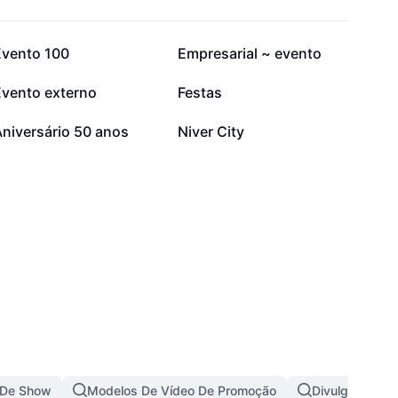
42,1 mil
23,1 mil
Evento 100
Empresarial ~ evento
7,6 mil
6,4 mil
Evento externo
Festas
891
559
Aniversário 50 anos
Niver City
 De Show
Modelos De Vídeo De Promoção
Divulgação Pa