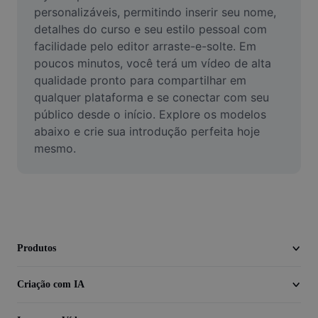
Vídeo
personalizáveis, permitindo inserir seu nome, 
detalhes do curso e seu estilo pessoal com 
Remover plano de fundo de vídeo
facilidade pelo editor arraste-e-solte. Em 
poucos minutos, você terá um vídeo de alta 
Aprimorar qualidade
qualidade pronto para compartilhar em 
qualquer plataforma e se conectar com seu 
Editor de Video
público desde o início. Explore os modelos 
Cortar Vídeo
abaixo e crie sua introdução perfeita hoje 
mesmo.
Adicionar Legendas ao Vídeo
Converter Video
Produtos
Criação com IA