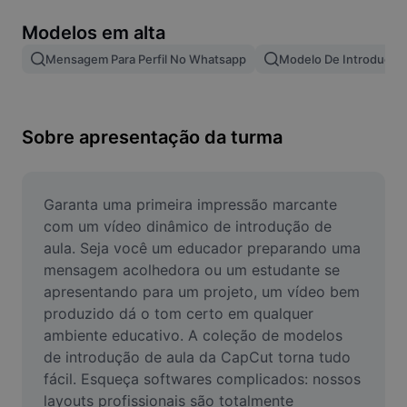
Remover plano de fundo de imagem
Modelos em alta
Mesclar imagens
Mensagem Para Perfil No Whatsapp
Modelo De Introdução 
Melhorar Imagem
Redimensionar Imagem
Sobre apresentação da turma
Editar Imagem Online
Criador de Memes
Garanta uma primeira impressão marcante 
com um vídeo dinâmico de introdução de 
AI Text Remover
aula. Seja você um educador preparando uma 
mensagem acolhedora ou um estudante se 
AI People Remover
apresentando para um projeto, um vídeo bem 
produzido dá o tom certo em qualquer 
AI Inpainting
ambiente educativo. A coleção de modelos 
Face Cutout
de introdução de aula da CapCut torna tudo 
fácil. Esqueça softwares complicados: nossos 
layouts profissionais são totalmente 