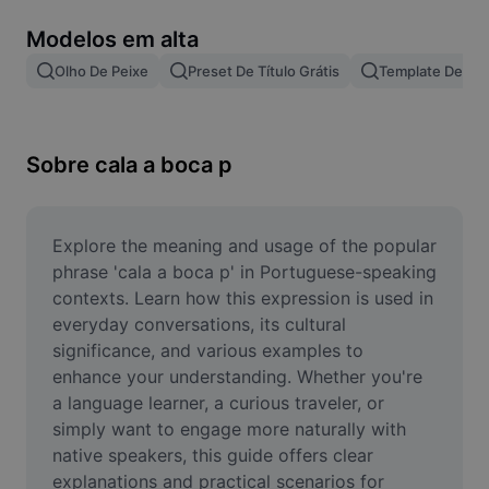
Remover plano de fundo de imagem
Modelos em alta
Mesclar imagens
Olho De Peixe
Preset De Título Grátis
Template De Le
Melhorar Imagem
Redimensionar Imagem
Sobre cala a boca p
Editar Imagem Online
Criador de Memes
Explore the meaning and usage of the popular 
phrase 'cala a boca p' in Portuguese-speaking 
AI Text Remover
contexts. Learn how this expression is used in 
everyday conversations, its cultural 
AI People Remover
significance, and various examples to 
enhance your understanding. Whether you're 
AI Inpainting
a language learner, a curious traveler, or 
Face Cutout
simply want to engage more naturally with 
native speakers, this guide offers clear 
explanations and practical scenarios for 