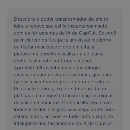
Remover plano de fundo de imagem
Mesclar imagens
Descubra o poder transformador do efeito 
loiro e renove seu estilo instantaneamente 
Melhorar Imagem
com as ferramentas de IA da CapCut. Se você 
quer clarear os fios para um visual moderno 
Redimensionar Imagem
ou testar nuances de loiro em alta, a 
Editar Imagem Online
plataforma permite visualizar e aplicar o 
efeito facilmente em fotos e vídeos. 
Criador de Memes
Aproveite filtros intuitivos e tecnologia 
avançada para resultados naturais, qualquer 
AI Text Remover
que seja seu tom de pele ou tipo de cabelo. 
Personalize cores, explore do dourado ao 
AI People Remover
platinado e conquiste transformações dignas 
AI Inpainting
de salão em minutos. Compartilhe seu novo 
look nas redes e inspire seus seguidores com 
Face Cutout
estilos loiros incríveis — tudo com o suporte 
inteligente das ferramentas de IA da CapCut.