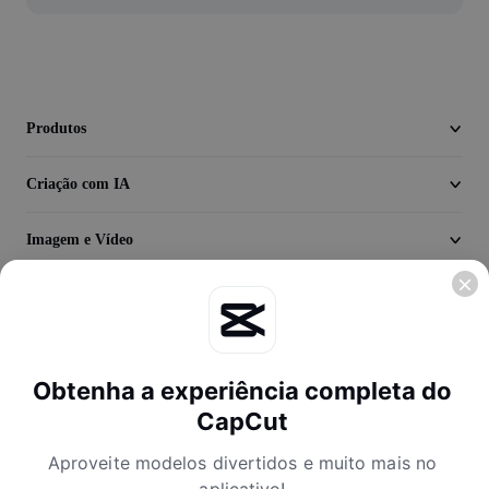
Vídeo
Remover plano de fundo de vídeo
Aprimorar qualidade
Produtos
Editor de Video
Criação com IA
Cortar Vídeo
Imagem e Vídeo
Adicionar Legendas ao Vídeo
Converter Video
Descubra
Empresa
Obtenha a experiência completa do
CapCut
Aproveite modelos divertidos e muito mais no