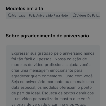
Remover plano de fundo de imagem
Modelos em alta
Mesclar imagens
Mensagem Feliz Aniversário Para Neto
Vídeos De Feliz Aniv
Melhorar Imagem
Redimensionar Imagem
Sobre agradecimento de aniversario
Editar Imagem Online
Criador de Memes
Expressar sua gratidão pelo aniversário nunca 
foi tão fácil ou pessoal. Nossa coleção de 
AI Text Remover
modelos de vídeo profissionais ajuda você a 
criar uma mensagem emocionante para 
AI People Remover
agradecer quem comemorou junto com você. 
Seja no aniversário marcante ou em mais uma 
AI Inpainting
data especial, os modelos oferecem o ponto 
Face Cutout
de partida ideal. Esqueça os textos genéricos
—um vídeo personalizado mostra que você 
valoriza de verdade o carinho e os votos. 