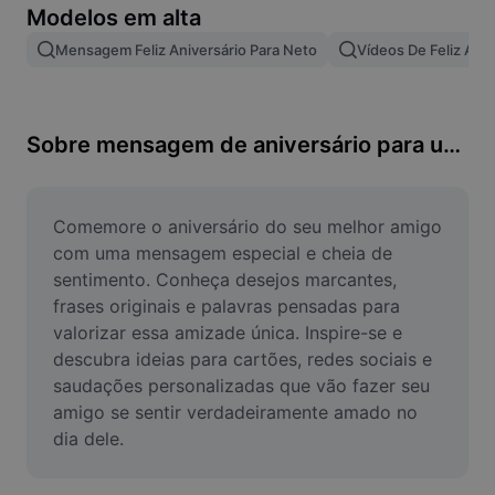
Modelos em alta
Remover plano de fundo de imagem
Mensagem Feliz Aniversário Para Neto
Vídeos De Feliz Aniv
Mesclar imagens
Melhorar Imagem
Sobre mensagem de aniversário para uma amiga muito especial
Redimensionar Imagem
Editar Imagem Online
Comemore o aniversário do seu melhor amigo 
Criador de Memes
com uma mensagem especial e cheia de 
sentimento. Conheça desejos marcantes, 
AI Text Remover
frases originais e palavras pensadas para 
valorizar essa amizade única. Inspire-se e 
AI People Remover
descubra ideias para cartões, redes sociais e 
saudações personalizadas que vão fazer seu 
AI Inpainting
amigo se sentir verdadeiramente amado no 
Face Cutout
dia dele.