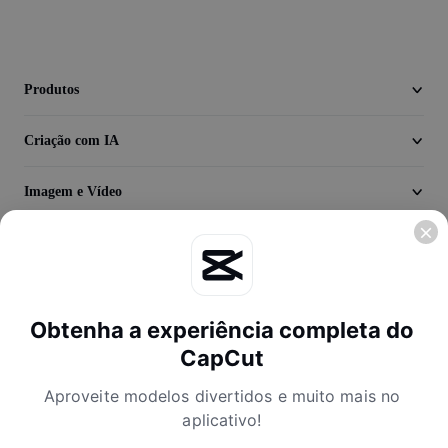
Vídeo
Remover plano de fundo de vídeo
Produtos
Aprimorar qualidade
Editor de Video
Criação com IA
Cortar Vídeo
Imagem e Vídeo
Adicionar Legendas ao Vídeo
Descubra
Converter Video
Empresa
Obtenha a experiência completa do
CapCut
Aproveite modelos divertidos e muito mais no
aplicativo!