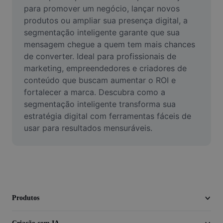
Vídeo
para promover um negócio, lançar novos 
produtos ou ampliar sua presença digital, a 
Remover plano de fundo de vídeo
segmentação inteligente garante que sua 
mensagem chegue a quem tem mais chances 
Aprimorar qualidade
de converter. Ideal para profissionais de 
marketing, empreendedores e criadores de 
Editor de Video
conteúdo que buscam aumentar o ROI e 
Cortar Vídeo
fortalecer a marca. Descubra como a 
segmentação inteligente transforma sua 
Adicionar Legendas ao Vídeo
estratégia digital com ferramentas fáceis de 
usar para resultados mensuráveis.
Converter Video
Produtos