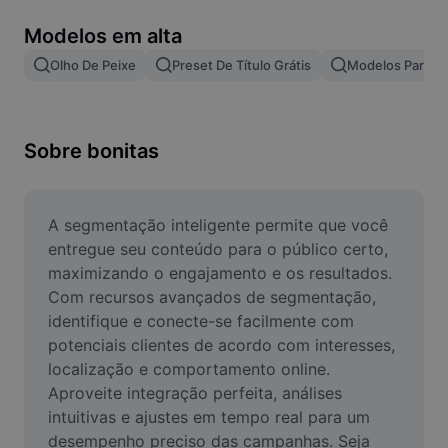
Remover plano de fundo de imagem
Modelos em alta
Mesclar imagens
Olho De Peixe
Preset De Título Grátis
Modelos Para Ef
Melhorar Imagem
Redimensionar Imagem
Sobre bonitas
Editar Imagem Online
Criador de Memes
A segmentação inteligente permite que você 
entregue seu conteúdo para o público certo, 
AI Text Remover
maximizando o engajamento e os resultados. 
Com recursos avançados de segmentação, 
AI People Remover
identifique e conecte-se facilmente com 
potenciais clientes de acordo com interesses, 
AI Inpainting
localização e comportamento online. 
Face Cutout
Aproveite integração perfeita, análises 
intuitivas e ajustes em tempo real para um 
desempenho preciso das campanhas. Seja 