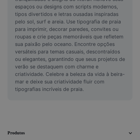
Vídeo
espaços ou designs com scripts modernos, 
tipos divertidos e letras ousadas inspiradas 
Remover plano de fundo de vídeo
pelo sol, surf e areia. Use tipografia de praia 
para imprimir, decorar paredes, convites ou 
Aprimorar qualidade
roupas e crie peças memoráveis que refletem 
Editor de Video
sua paixão pelo oceano. Encontre opções 
versáteis para temas casuais, descontraídos 
Cortar Vídeo
ou elegantes, garantindo que seus projetos de 
verão se destaquem com charme e 
Adicionar Legendas ao Vídeo
criatividade. Celebre a beleza da vida à beira-
mar e deixe sua criatividade fluir com 
Converter Video
tipografias incríveis de praia.
Produtos