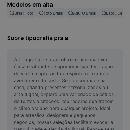
Modelos em alta
Remover plano de fundo de imagem
Brasil Foto
Foto Brasil
Aqui O Brasil
Estou De Fri
Mesclar imagens
Melhorar Imagem
Sobre tipografia praia
Redimensionar Imagem
Editar Imagem Online
A tipografia de praia oferece uma maneira 
Criador de Memes
única e vibrante de aprimorar sua decoração 
de verão, capturando o espírito relaxante e 
AI Text Remover
aventureiro da costa. Seja decorando sua 
casa, criando presentes personalizados ou 
AI People Remover
arte digital, explore uma variedade de estilos 
de fontes e citações inspiradoras que trazem 
AI Inpainting
o clima praiano para qualquer projeto. Ideal 
Face Cutout
para artesãos, designers e pequenos 
negócios, nossas seleções facilitam evocar a 
tranquilidade e alegria do litoral. Renove seus 