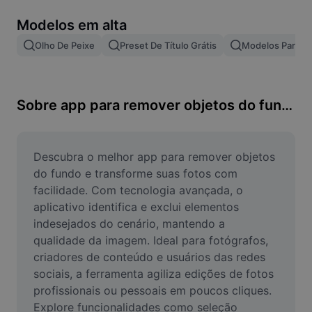
Remover plano de fundo de imagem
Modelos em alta
Mesclar imagens
Olho De Peixe
Preset De Título Grátis
Modelos Para Ef
Melhorar Imagem
Redimensionar Imagem
Sobre app para remover objetos do fundo
Editar Imagem Online
Criador de Memes
Descubra o melhor app para remover objetos 
do fundo e transforme suas fotos com 
AI Text Remover
facilidade. Com tecnologia avançada, o 
aplicativo identifica e exclui elementos 
AI People Remover
indesejados do cenário, mantendo a 
qualidade da imagem. Ideal para fotógrafos, 
AI Inpainting
criadores de conteúdo e usuários das redes 
Face Cutout
sociais, a ferramenta agiliza edições de fotos 
profissionais ou pessoais em poucos cliques. 
Explore funcionalidades como seleção 