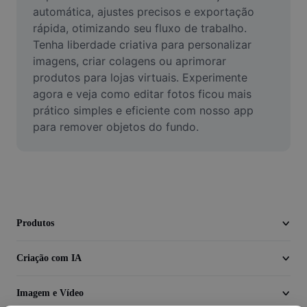
Vídeo
automática, ajustes precisos e exportação 
rápida, otimizando seu fluxo de trabalho. 
Remover plano de fundo de vídeo
Tenha liberdade criativa para personalizar 
imagens, criar colagens ou aprimorar 
Aprimorar qualidade
produtos para lojas virtuais. Experimente 
agora e veja como editar fotos ficou mais 
Editor de Video
prático simples e eficiente com nosso app 
Cortar Vídeo
para remover objetos do fundo.
Adicionar Legendas ao Vídeo
Converter Video
Produtos
Criação com IA
Imagem e Vídeo