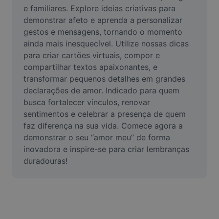
Vídeo
e familiares. Explore ideias criativas para 
demonstrar afeto e aprenda a personalizar 
Remover plano de fundo de vídeo
gestos e mensagens, tornando o momento 
ainda mais inesquecível. Utilize nossas dicas 
Aprimorar qualidade
para criar cartões virtuais, compor e 
compartilhar textos apaixonantes, e 
Editor de Video
transformar pequenos detalhes em grandes 
Cortar Vídeo
declarações de amor. Indicado para quem 
busca fortalecer vínculos, renovar 
Adicionar Legendas ao Vídeo
sentimentos e celebrar a presença de quem 
faz diferença na sua vida. Comece agora a 
Converter Video
demonstrar o seu “amor meu” de forma 
inovadora e inspire-se para criar lembranças 
duradouras!