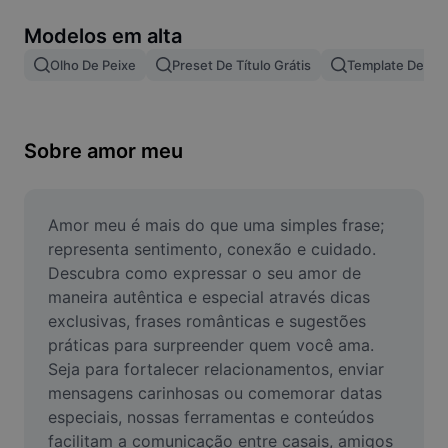
Remover plano de fundo de imagem
Modelos em alta
Mesclar imagens
Olho De Peixe
Preset De Título Grátis
Template De Le
Melhorar Imagem
Redimensionar Imagem
Sobre amor meu
Editar Imagem Online
Criador de Memes
Amor meu é mais do que uma simples frase; 
representa sentimento, conexão e cuidado. 
AI Text Remover
Descubra como expressar o seu amor de 
maneira autêntica e especial através dicas 
AI People Remover
exclusivas, frases românticas e sugestões 
práticas para surpreender quem você ama. 
AI Inpainting
Seja para fortalecer relacionamentos, enviar 
Face Cutout
mensagens carinhosas ou comemorar datas 
especiais, nossas ferramentas e conteúdos 
facilitam a comunicação entre casais, amigos 