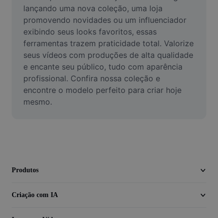
Vídeo
lançando uma nova coleção, uma loja 
promovendo novidades ou um influenciador 
Remover plano de fundo de vídeo
exibindo seus looks favoritos, essas 
ferramentas trazem praticidade total. Valorize 
Aprimorar qualidade
seus vídeos com produções de alta qualidade 
e encante seu público, tudo com aparência 
Editor de Video
profissional. Confira nossa coleção e 
Cortar Vídeo
encontre o modelo perfeito para criar hoje 
mesmo.
Adicionar Legendas ao Vídeo
Converter Video
Produtos
Criação com IA