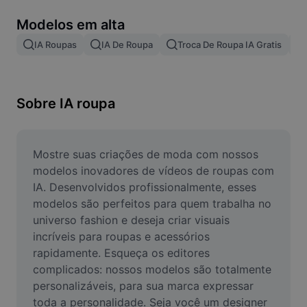
Remover plano de fundo de imagem
Modelos em alta
Mesclar imagens
IA Roupas
IA De Roupa
Troca De Roupa IA Gratis
Melhorar Imagem
Redimensionar Imagem
Sobre IA roupa
Editar Imagem Online
Criador de Memes
Mostre suas criações de moda com nossos 
modelos inovadores de vídeos de roupas com 
AI Text Remover
IA. Desenvolvidos profissionalmente, esses 
modelos são perfeitos para quem trabalha no 
AI People Remover
universo fashion e deseja criar visuais 
incríveis para roupas e acessórios 
AI Inpainting
rapidamente. Esqueça os editores 
Face Cutout
complicados: nossos modelos são totalmente 
personalizáveis, para sua marca expressar 
toda a personalidade. Seja você um designer 