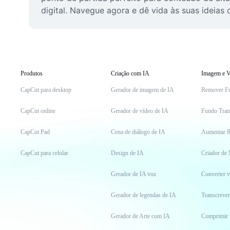
digital. Navegue agora e dê vida às suas ideias
Produtos
Criação com IA
Imagem e V
CapCut para desktop
Gerador de imagem de IA
Remover F
CapCut online
Gerador de vídeo de IA
Fundo Tran
CapCut Pad
Cena de diálogo de IA
Aumentar R
CapCut para celular
Design de IA
Criador de
Gerador de IA voz
Converter 
Gerador de legendas de IA
Transcrever
Gerador de Arte com IA
Comprimir 