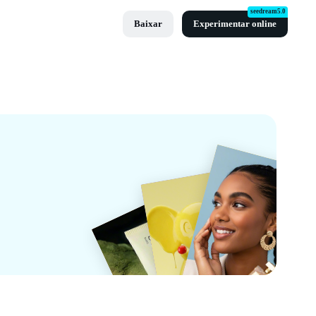
seedream5.0
Baixar
Experimentar online