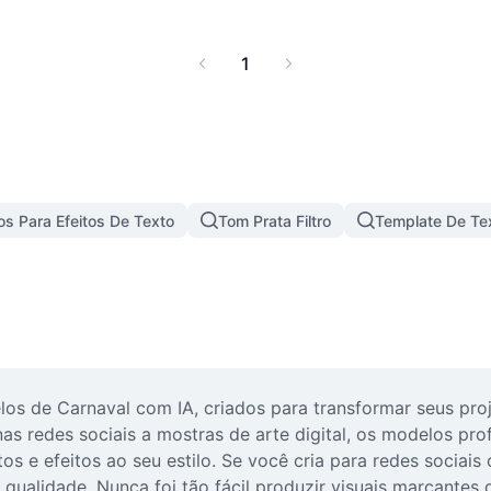
1
s Para Efeitos De Texto
Tom Prata Filtro
Template De Te
s de Carnaval com IA, criados para transformar seus proje
 nas redes sociais a mostras de arte digital, os modelos pr
tos e efeitos ao seu estilo. Se você cria para redes sociai
 qualidade. Nunca foi tão fácil produzir visuais marcantes