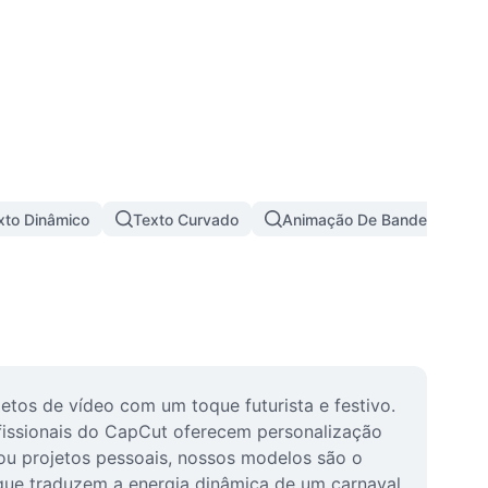
xto Dinâmico
Texto Curvado
Animação De Bandeira
tos de vídeo com um toque futurista e festivo. 
ofissionais do CapCut oferecem personalização 
s ou projetos pessoais, nossos modelos são o 
 que traduzem a energia dinâmica de um carnaval 