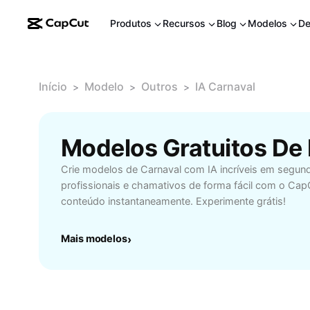
Produtos
Recursos
Blog
Modelos
De
Início
Modelo
Outros
IA Carnaval
>
>
>
Modelos Gratuitos De
Crie modelos de Carnaval com IA incríveis em segund
profissionais e chamativos de forma fácil com o Cap
conteúdo instantaneamente. Experimente grátis!
Mais modelos
›