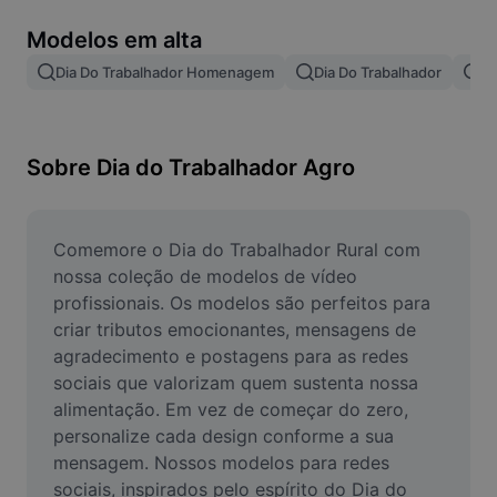
Remover plano de fundo de imagem
Modelos em alta
Mesclar imagens
Dia Do Trabalhador Homenagem
Dia Do Trabalhador
Di
Melhorar Imagem
Redimensionar Imagem
Sobre Dia do Trabalhador Agro
Editar Imagem Online
Criador de Memes
Comemore o Dia do Trabalhador Rural com 
nossa coleção de modelos de vídeo 
AI Text Remover
profissionais. Os modelos são perfeitos para 
criar tributos emocionantes, mensagens de 
AI People Remover
agradecimento e postagens para as redes 
sociais que valorizam quem sustenta nossa 
AI Inpainting
alimentação. Em vez de começar do zero, 
Face Cutout
personalize cada design conforme a sua 
mensagem. Nossos modelos para redes 
sociais, inspirados pelo espírito do Dia do 